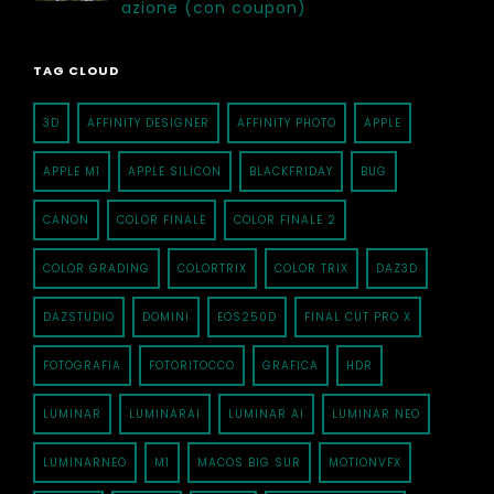
azione (con coupon)
TAG CLOUD
3D
AFFINITY DESIGNER
AFFINITY PHOTO
APPLE
APPLE M1
APPLE SILICON
BLACKFRIDAY
BUG
CANON
COLOR FINALE
COLOR FINALE 2
COLOR GRADING
COLORTRIX
COLOR TRIX
DAZ3D
DAZSTUDIO
DOMINI
EOS250D
FINAL CUT PRO X
FOTOGRAFIA
FOTORITOCCO
GRAFICA
HDR
LUMINAR
LUMINARAI
LUMINAR AI
LUMINAR NEO
LUMINARNEO
M1
MACOS BIG SUR
MOTIONVFX