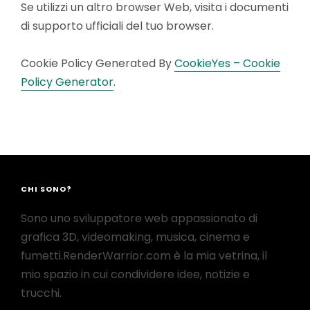
Se utilizzi un altro browser Web, visita i documenti
di supporto ufficiali del tuo browser.
Cookie Policy Generated By
CookieYes – Cookie
Policy Generator
.
CHI SONO?
Sono uno sviluppatore web appassionato di
grafica 3D, videomaking, musica, cinema e
fumetti.RenderWarrior.com è la mia vetrina, il
mio spazio in cui condividere idee, notizie e
trucchi.