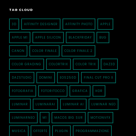
TAG CLOUD
3D
AFFINITY DESIGNER
AFFINITY PHOTO
APPLE
APPLE M1
APPLE SILICON
BLACKFRIDAY
BUG
CANON
COLOR FINALE
COLOR FINALE 2
COLOR GRADING
COLORTRIX
COLOR TRIX
DAZ3D
DAZSTUDIO
DOMINI
EOS250D
FINAL CUT PRO X
FOTOGRAFIA
FOTORITOCCO
GRAFICA
HDR
LUMINAR
LUMINARAI
LUMINAR AI
LUMINAR NEO
LUMINARNEO
M1
MACOS BIG SUR
MOTIONVFX
MUSICA
OFFERTE
PLUGIN
PROGRAMMAZIONE