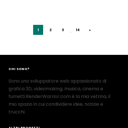
1
2
3
14
»
...
CHI SONO?
Sono uno sviluppatore web appassionato di
grafica 3D, videomaking, musica, cinema e
fumetti.RenderWarrior.com è la mia vetrina, il
mio spazio in cui condividere idee, notizie e
trucchi.
ALTRI PROGETTI