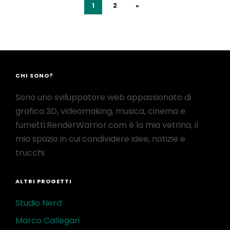
1
2
»
CHI SONO?
Sono uno sviluppatore web appassionato di
grafica 3D, videomaking, musica, cinema e
fumetti.RenderWarrior.com è la mia vetrina, il
mio spazio in cui condividere idee, notizie e
trucchi.
ALTRI PROGETTI
Studio Nerd
Marco Callegari