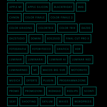
APPLE M1
APPLE SILICON
BLACKFRIDAY
BUG
CANON
COLOR FINALE
COLOR FINALE 2
COLOR GRADING
COLORTRIX
COLOR TRIX
DAZ3D
DAZSTUDIO
DOMINI
EOS250D
FINAL CUT PRO X
FOTOGRAFIA
FOTORITOCCO
GRAFICA
HDR
LUMINAR
LUMINARAI
LUMINAR AI
LUMINAR NEO
LUMINARNEO
M1
MACOS BIG SUR
MOTIONVFX
MUSICA
OFFERTE
PLUGIN
PROGRAMMAZIONE
PROMO
PROMOZIONI
REDHEAD
REDLIPS
SCONTI
SEXY
SHOOTING
SKYLUM
WAVES
WORDPRESS