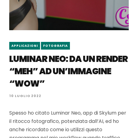
APPLICAZIONI
FOTOGRAFIA
LUMINAR NEO: DA UN RENDER
“MEH” AD UN’IMMAGINE
“WOW”
10 LUGLIO 2022
Spesso ho citato Luminar Neo, app di Skylum per
il ritocco fotografico, potenziata dall’AI, ed ho
anche ricordato come io utilizzi questo
programma nel mio workflow quando traffico