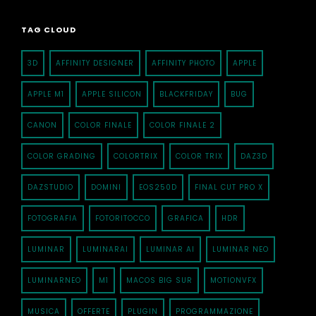
TAG CLOUD
3D
AFFINITY DESIGNER
AFFINITY PHOTO
APPLE
APPLE M1
APPLE SILICON
BLACKFRIDAY
BUG
CANON
COLOR FINALE
COLOR FINALE 2
COLOR GRADING
COLORTRIX
COLOR TRIX
DAZ3D
DAZSTUDIO
DOMINI
EOS250D
FINAL CUT PRO X
FOTOGRAFIA
FOTORITOCCO
GRAFICA
HDR
LUMINAR
LUMINARAI
LUMINAR AI
LUMINAR NEO
LUMINARNEO
M1
MACOS BIG SUR
MOTIONVFX
MUSICA
OFFERTE
PLUGIN
PROGRAMMAZIONE