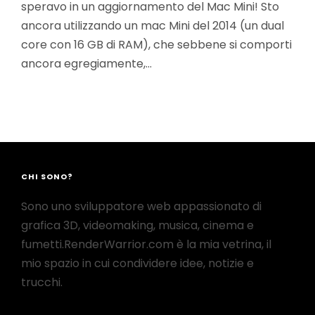
speravo in un aggiornamento del Mac Mini! Sto
ancora utilizzando un mac Mini del 2014 (un dual
core con 16 GB di RAM), che sebbene si comporti
ancora egregiamente,…
CHI SONO?
Sono uno sviluppatore web appassionato di
grafica 3D, videomaking, musica, cinema e
fumetti.RenderWarrior.com è la mia vetrina, il
mio spazio in cui condividere idee, notizie e
trucchi.