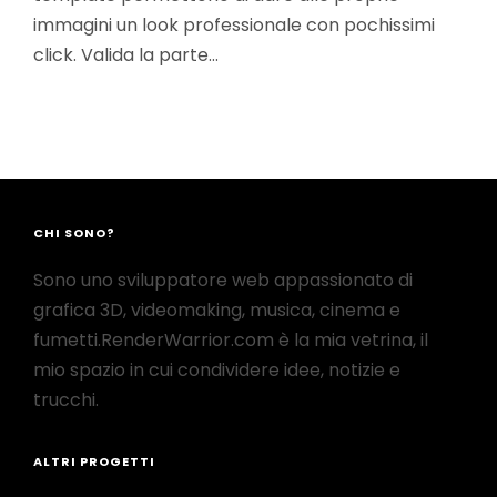
immagini un look professionale con pochissimi
click. Valida la parte…
CHI SONO?
Sono uno sviluppatore web appassionato di
grafica 3D, videomaking, musica, cinema e
fumetti.RenderWarrior.com è la mia vetrina, il
mio spazio in cui condividere idee, notizie e
trucchi.
ALTRI PROGETTI