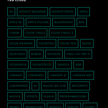
TAG CLOUD
3D
AFFINITY DESIGNER
AFFINITY PHOTO
APPLE
APPLE M1
APPLE SILICON
BLACKFRIDAY
BUG
CANON
COLOR FINALE
COLOR FINALE 2
COLOR GRADING
COLORTRIX
COLOR TRIX
DAZ3D
DAZSTUDIO
DOMINI
EOS250D
FINAL CUT PRO X
FOTOGRAFIA
FOTORITOCCO
GRAFICA
HDR
LUMINAR
LUMINARAI
LUMINAR AI
LUMINAR NEO
LUMINARNEO
M1
MACOS BIG SUR
MOTIONVFX
MUSICA
OFFERTE
PLUGIN
PROGRAMMAZIONE
PROMO
PROMOZIONI
REDHEAD
REDLIPS
SCONTI