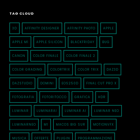
TAG CLOUD
3D
AFFINITY DESIGNER
AFFINITY PHOTO
APPLE
APPLE M1
APPLE SILICON
BLACKFRIDAY
BUG
CANON
COLOR FINALE
COLOR FINALE 2
COLOR GRADING
COLORTRIX
COLOR TRIX
DAZ3D
DAZSTUDIO
DOMINI
EOS250D
FINAL CUT PRO X
FOTOGRAFIA
FOTORITOCCO
GRAFICA
HDR
LUMINAR
LUMINARAI
LUMINAR AI
LUMINAR NEO
LUMINARNEO
M1
MACOS BIG SUR
MOTIONVFX
MUSICA
OFFERTE
PLUGIN
PROGRAMMAZIONE