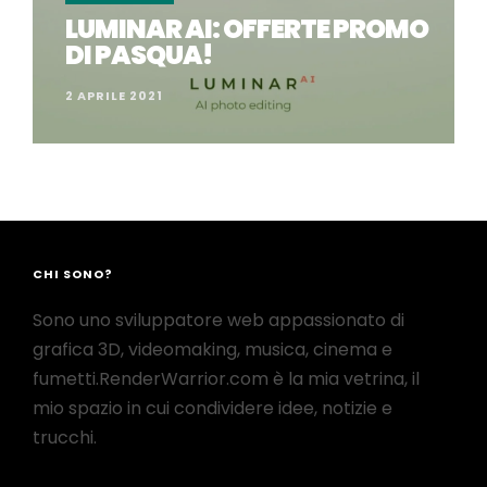
LUMINAR AI: OFFERTE PROMO
DI PASQUA!
2 APRILE 2021
CHI SONO?
Sono uno sviluppatore web appassionato di
grafica 3D, videomaking, musica, cinema e
fumetti.RenderWarrior.com è la mia vetrina, il
mio spazio in cui condividere idee, notizie e
trucchi.