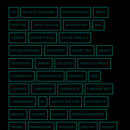
3D
AFFINITY DESIGNER
AFFINITY PHOTO
APPLE
APPLE M1
APPLE SILICON
BLACKFRIDAY
BUG
CANON
COLOR FINALE
COLOR FINALE 2
COLOR GRADING
COLORTRIX
COLOR TRIX
DAZ3D
DAZSTUDIO
DOMINI
EOS250D
FINAL CUT PRO X
FOTOGRAFIA
FOTORITOCCO
GRAFICA
HDR
LUMINAR
LUMINARAI
LUMINAR AI
LUMINAR NEO
LUMINARNEO
M1
MACOS BIG SUR
MOTIONVFX
MUSICA
OFFERTE
PLUGIN
PROGRAMMAZIONE
PROMO
PROMOZIONI
REDHEAD
REDLIPS
SCONTI