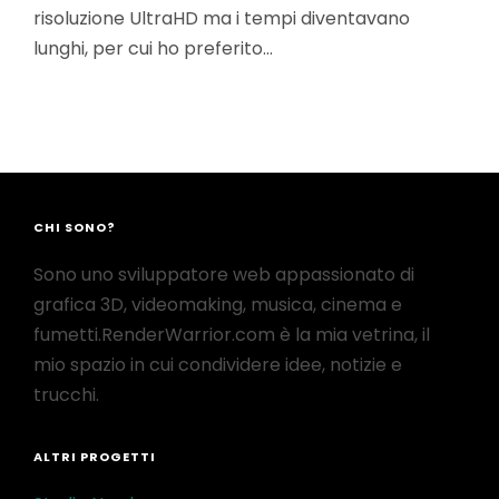
risoluzione UltraHD ma i tempi diventavano
lunghi, per cui ho preferito…
CHI SONO?
Sono uno sviluppatore web appassionato di
grafica 3D, videomaking, musica, cinema e
fumetti.RenderWarrior.com è la mia vetrina, il
mio spazio in cui condividere idee, notizie e
trucchi.
ALTRI PROGETTI