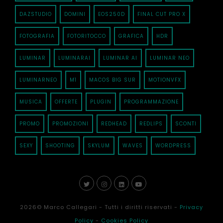
DAZSTUDIO
DOMINI
EOS250D
FINAL CUT PRO X
FOTOGRAFIA
FOTORITOCCO
GRAFICA
HDR
LUMINAR
LUMINARAI
LUMINAR AI
LUMINAR NEO
LUMINARNEO
M1
MACOS BIG SUR
MOTIONVFX
MUSICA
OFFERTE
PLUGIN
PROGRAMMAZIONE
PROMO
PROMOZIONI
REDHEAD
REDLIPS
SCONTI
SEXY
SHOOTING
SKYLUM
WAVES
WORDPRESS
2026
© Marco Callegari - Tutti i diritti riservati -
Privacy
Policy
-
Cookies Policy