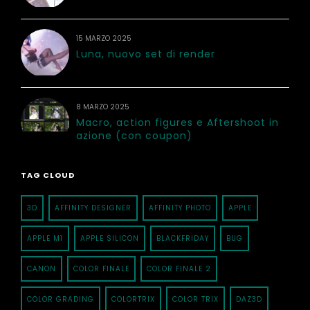
15 MARZO 2025
Luna, nuovo set di render
8 MARZO 2025
Macro, action figures e Aftershoot in
azione (con coupon)
TAG CLOUD
3D
AFFINITY DESIGNER
AFFINITY PHOTO
APPLE
APPLE M1
APPLE SILICON
BLACKFRIDAY
BUG
CANON
COLOR FINALE
COLOR FINALE 2
COLOR GRADING
COLORTRIX
COLOR TRIX
DAZ3D