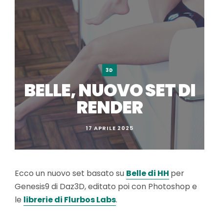
3D
BELLE, NUOVO SET DI
RENDER
17 APRILE 2025
Ecco un nuovo set basato su
Belle di HH
per
Genesis9 di Daz3D, editato poi con Photoshop e
le
librerie di Flurbos Labs
.