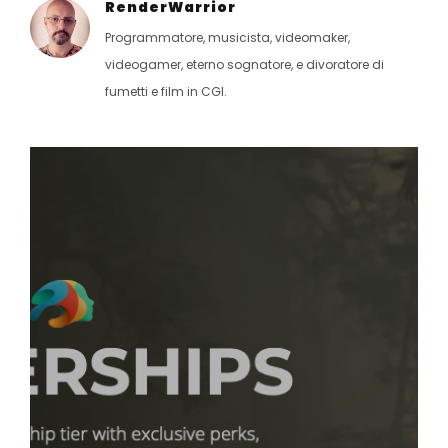
RenderWarrior
Programmatore, musicista, videomaker,
videogamer, eterno sognatore, e divoratore di
fumetti e film in CGI.