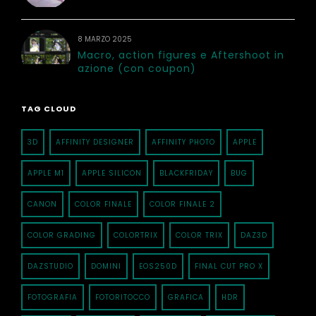
8 MARZO 2025
Macro, action figures e Aftershoot in
azione (con coupon)
TAG CLOUD
3D
AFFINITY DESIGNER
AFFINITY PHOTO
APPLE
APPLE M1
APPLE SILICON
BLACKFRIDAY
BUG
CANON
COLOR FINALE
COLOR FINALE 2
COLOR GRADING
COLORTRIX
COLOR TRIX
DAZ3D
DAZSTUDIO
DOMINI
EOS250D
FINAL CUT PRO X
FOTOGRAFIA
FOTORITOCCO
GRAFICA
HDR