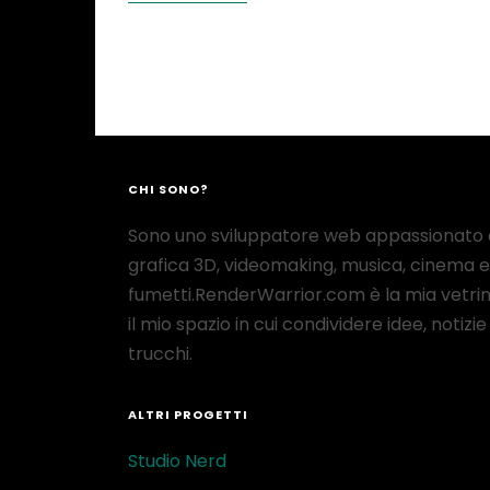
CHI SONO?
Sono uno sviluppatore web appassionato 
grafica 3D, videomaking, musica, cinema e
fumetti.RenderWarrior.com è la mia vetrin
il mio spazio in cui condividere idee, notizie
trucchi.
ALTRI PROGETTI
Studio Nerd