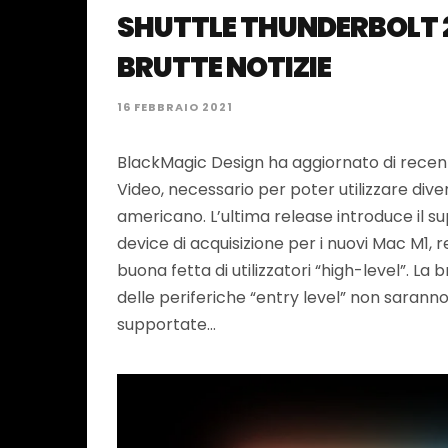
SHUTTLE THUNDERBOLT 2
BRUTTE NOTIZIE
16 FEBBRAIO 2021
BlackMagic Design ha aggiornato di recen
Video, necessario per poter utilizzare dive
americano. L’ultima release introduce il s
device di acquisizione per i nuovi Mac M1, 
buona fetta di utilizzatori “high-level”. La 
delle periferiche “entry level” non saran
supportate…
→
LEGGI TUTTO