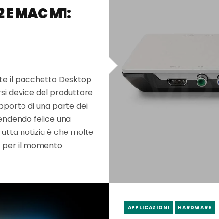
 E MAC M1:
te il pacchetto Desktop
rsi device del produttore
upporto di una parte dei
rendendo felice una
brutta notizia è che molte
no per il momento
APPLICAZIONI
HARDWARE