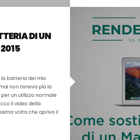
TERIA DI UN
 2015
 la batteria del mio
rmai non teneva più la
 per un utilizzo normale
Ecco il video della
issima volta che aprivo il