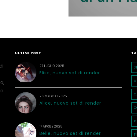
ULTIMI POST
TA
di
27 LUGLIO 2025
3
Elise, nuovo set di render
A
a,
 e
C
26 MAGGIO 2025
Alice, nuovo set di render
C
D
17 APRILE 2025
Belle, nuovo set di render
F