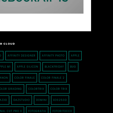
G CLOUD
D
AFFINITY DESIGNER
AFFINITY PHOTO
APPLE
PPLE M1
APPLE SILICON
BLACKFRIDAY
BUG
ANON
COLOR FINALE
COLOR FINALE 2
OLOR GRADING
COLORTRIX
COLOR TRIX
AZ3D
DAZSTUDIO
DOMINI
EOS250D
INAL CUT PRO X
FOTOGRAFIA
FOTORITOCCO