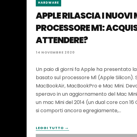
HARDWARE
APPLE RILASCIA I NUOVI
PROCESSORE M1: ACQUI
ATTENDERE?
14 NOVEMBRE 2020
Un paio di giorni fa Apple ha presentato l
basato sul processore M1 (Apple Silicon). 
MacBookAir, MacBookPro e Mac Mini. Devo
speravo in un aggiornamento del Mac Mini!
un mac Mini del 2014 (un dual core con 16
si comporti ancora egregiamente,…
→
LEGGI TUTTO