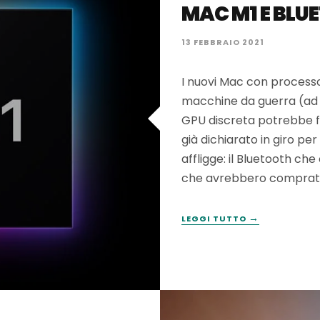
MAC M1 E BLU
13 FEBBRAIO 2021
I nuovi Mac con process
macchine da guerra (ad 
GPU discreta potrebbe f
già dichiarato in giro pe
affligge: il Bluetooth che
che avrebbero comprato 
→
LEGGI TUTTO