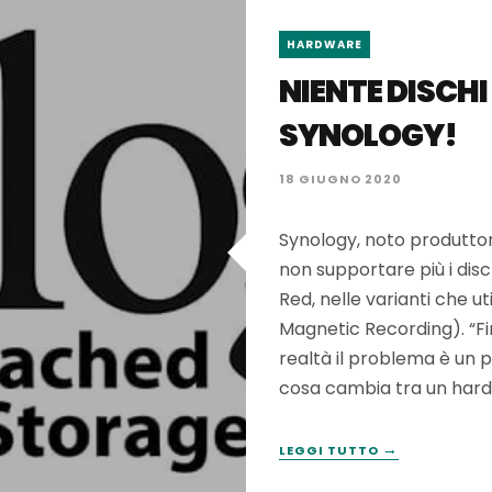
HARDWARE
NIENTE DISCHI
SYNOLOGY!
18 GIUGNO 2020
Synology, noto produtto
non supportare più i disc
Red, nelle varianti che u
Magnetic Recording). “Fin
realtà il problema è un p
cosa cambia tra un hard
→
LEGGI TUTTO