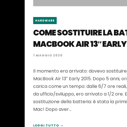
HARDWARE
COME SOSTITUIRE LA BAT
MACBOOK AIR 13″ EARLY
1 MAGGIO 2020
Il momento era arrivato: dovevo sostituire
MacBook Air 13″ Early 2015. Dopo 5 anni, o
carica come un tempo: dalle 6/7 ore reali,
da ufficio/sviluppo, ero arrivato a 1/2 ore. 
sostituzione della batteria: è stata la prim
Mac! Dopo aver…
→
LEGGI TUTTO