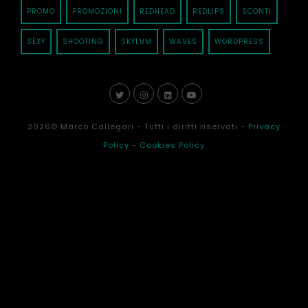
PROMO
PROMOZIONI
REDHEAD
REDLIPS
SCONTI
SEXY
SHOOTING
SKYLUM
WAVES
WORDPRESS
2026
© Marco Callegari - Tutti i diritti riservati -
Privacy
Policy
-
Cookies Policy