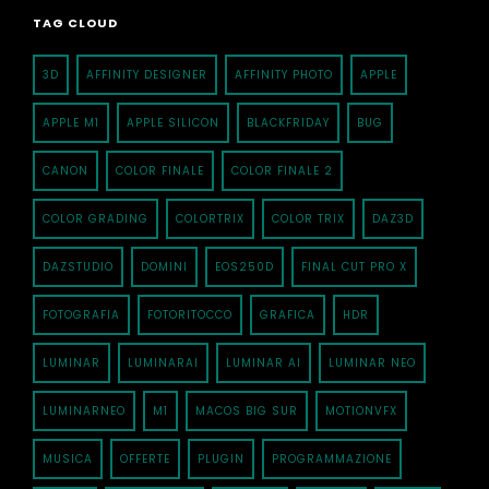
TAG CLOUD
3D
AFFINITY DESIGNER
AFFINITY PHOTO
APPLE
APPLE M1
APPLE SILICON
BLACKFRIDAY
BUG
CANON
COLOR FINALE
COLOR FINALE 2
COLOR GRADING
COLORTRIX
COLOR TRIX
DAZ3D
DAZSTUDIO
DOMINI
EOS250D
FINAL CUT PRO X
FOTOGRAFIA
FOTORITOCCO
GRAFICA
HDR
LUMINAR
LUMINARAI
LUMINAR AI
LUMINAR NEO
LUMINARNEO
M1
MACOS BIG SUR
MOTIONVFX
MUSICA
OFFERTE
PLUGIN
PROGRAMMAZIONE