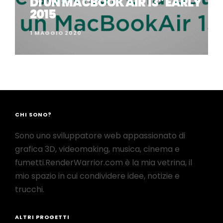
DI UN MACBOOK AIR 13″ EARLY
2015
1 MAGGIO 2020
CHI SONO?
Sono uno sviluppatore web appassionato di
grafica 3D, videomaking, musica, cinema e
fumetti.RenderWarrior.com è la mia vetrina, il
mio spazio in cui condividere idee, notizie e
trucchi.
ALTRI PROGETTI