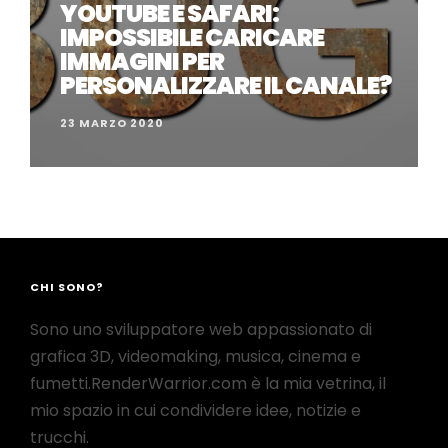
YOUTUBE E SAFARI:
IMPOSSIBILE CARICARE
IMMAGINI PER
PERSONALIZZARE IL CANALE?
23 MARZO 2020
CHI SONO?
Sono uno sviluppatore web appassionato di
grafica 3D, videomaking, musica, cinema e
fumetti.RenderWarrior.com è la mia vetrina, il
mio spazio in cui condividere idee, notizie e
trucchi.