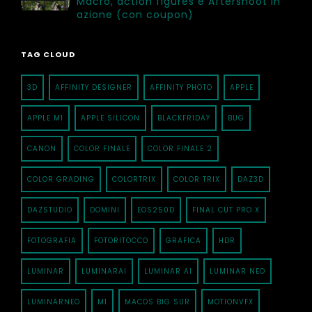
Macro, action figures e Aftershoot in
azione (con coupon)
TAG CLOUD
3D
AFFINITY DESIGNER
AFFINITY PHOTO
APPLE
APPLE M1
APPLE SILICON
BLACKFRIDAY
BUG
CANON
COLOR FINALE
COLOR FINALE 2
COLOR GRADING
COLORTRIX
COLOR TRIX
DAZ3D
DAZSTUDIO
DOMINI
EOS250D
FINAL CUT PRO X
FOTOGRAFIA
FOTORITOCCO
GRAFICA
HDR
LUMINAR
LUMINARAI
LUMINAR AI
LUMINAR NEO
LUMINARNEO
M1
MACOS BIG SUR
MOTIONVFX