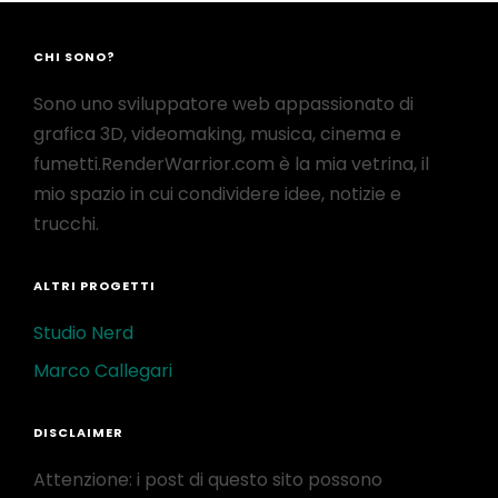
CHI SONO?
Sono uno sviluppatore web appassionato di
grafica 3D, videomaking, musica, cinema e
fumetti.RenderWarrior.com è la mia vetrina, il
mio spazio in cui condividere idee, notizie e
trucchi.
ALTRI PROGETTI
Studio Nerd
Marco Callegari
DISCLAIMER
Attenzione: i post di questo sito possono