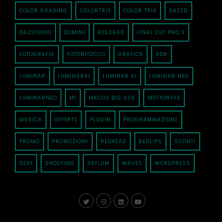
COLOR GRADING
COLORTRIX
COLOR TRIX
DAZ3D
DAZSTUDIO
DOMINI
EOS250D
FINAL CUT PRO X
FOTOGRAFIA
FOTORITOCCO
GRAFICA
HDR
LUMINAR
LUMINARAI
LUMINAR AI
LUMINAR NEO
LUMINARNEO
M1
MACOS BIG SUR
MOTIONVFX
MUSICA
OFFERTE
PLUGIN
PROGRAMMAZIONE
PROMO
PROMOZIONI
REDHEAD
REDLIPS
SCONTI
SEXY
SHOOTING
SKYLUM
WAVES
WORDPRESS