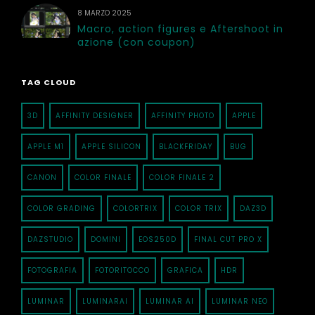
8 MARZO 2025
Macro, action figures e Aftershoot in
azione (con coupon)
TAG CLOUD
3D
AFFINITY DESIGNER
AFFINITY PHOTO
APPLE
APPLE M1
APPLE SILICON
BLACKFRIDAY
BUG
CANON
COLOR FINALE
COLOR FINALE 2
COLOR GRADING
COLORTRIX
COLOR TRIX
DAZ3D
DAZSTUDIO
DOMINI
EOS250D
FINAL CUT PRO X
FOTOGRAFIA
FOTORITOCCO
GRAFICA
HDR
LUMINAR
LUMINARAI
LUMINAR AI
LUMINAR NEO