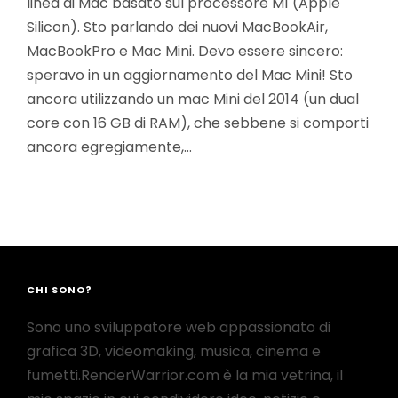
linea di Mac basato sul processore M1 (Apple
Silicon). Sto parlando dei nuovi MacBookAir,
MacBookPro e Mac Mini. Devo essere sincero:
speravo in un aggiornamento del Mac Mini! Sto
ancora utilizzando un mac Mini del 2014 (un dual
core con 16 GB di RAM), che sebbene si comporti
ancora egregiamente,…
CHI SONO?
Sono uno sviluppatore web appassionato di
grafica 3D, videomaking, musica, cinema e
fumetti.RenderWarrior.com è la mia vetrina, il