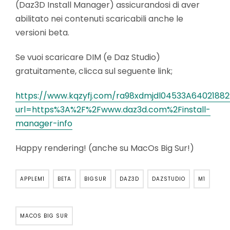
(Daz3D Install Manager) assicurandosi di aver
abilitato nei contenuti scaricabili anche le
versioni beta.
Se vuoi scaricare DIM (e Daz Studio)
gratuitamente, clicca sul seguente link;
https://www.kqzyfj.com/ra98xdmjdl04533A6402188
url=https%3A%2F%2Fwww.daz3d.com%2Finstall-
manager-info
Happy rendering! (anche su MacOs Big Sur!)
APPLEM1
BETA
BIGSUR
DAZ3D
DAZSTUDIO
M1
MACOS BIG SUR