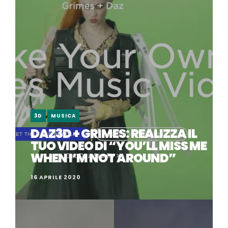
3D
MUSICA
DAZ3D + GRIMES: REALIZZA IL
TUO VIDEO DI “YOU’LL MISS ME
WHEN I’M NOT AROUND”
16 APRILE 2020