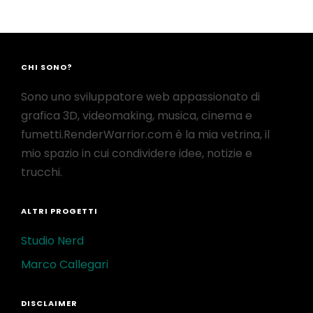
CHI SONO?
Sono uno sviluppatore web appassionato di
grafica 3D, videomaking, musica, cinema e
fumetti.RenderWarrior.com è la mia vetrina, il
mio spazio in cui condividere idee, notizie e
trucchi.
ALTRI PROGETTI
Studio Nerd
Marco Callegari
DISCLAIMER