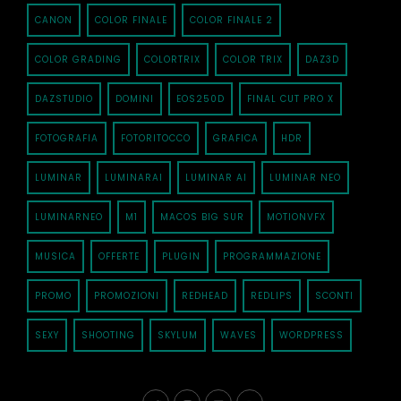
CANON
COLOR FINALE
COLOR FINALE 2
COLOR GRADING
COLORTRIX
COLOR TRIX
DAZ3D
DAZSTUDIO
DOMINI
EOS250D
FINAL CUT PRO X
FOTOGRAFIA
FOTORITOCCO
GRAFICA
HDR
LUMINAR
LUMINARAI
LUMINAR AI
LUMINAR NEO
LUMINARNEO
M1
MACOS BIG SUR
MOTIONVFX
MUSICA
OFFERTE
PLUGIN
PROGRAMMAZIONE
PROMO
PROMOZIONI
REDHEAD
REDLIPS
SCONTI
SEXY
SHOOTING
SKYLUM
WAVES
WORDPRESS