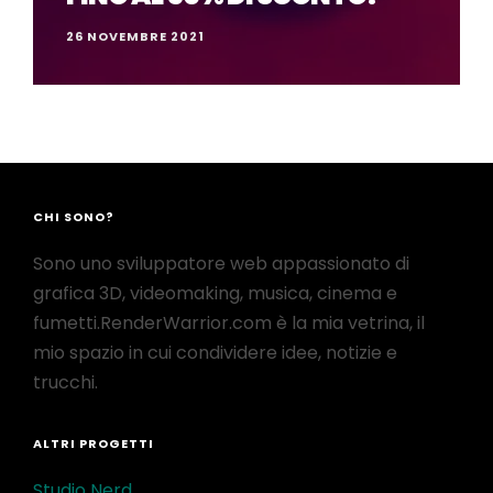
26 NOVEMBRE 2021
CHI SONO?
Sono uno sviluppatore web appassionato di
grafica 3D, videomaking, musica, cinema e
fumetti.RenderWarrior.com è la mia vetrina, il
mio spazio in cui condividere idee, notizie e
trucchi.
ALTRI PROGETTI
Studio Nerd