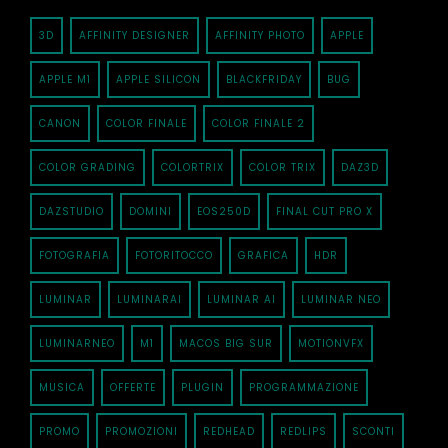
3D
AFFINITY DESIGNER
AFFINITY PHOTO
APPLE
APPLE M1
APPLE SILICON
BLACKFRIDAY
BUG
CANON
COLOR FINALE
COLOR FINALE 2
COLOR GRADING
COLORTRIX
COLOR TRIX
DAZ3D
DAZSTUDIO
DOMINI
EOS250D
FINAL CUT PRO X
FOTOGRAFIA
FOTORITOCCO
GRAFICA
HDR
LUMINAR
LUMINARAI
LUMINAR AI
LUMINAR NEO
LUMINARNEO
M1
MACOS BIG SUR
MOTIONVFX
MUSICA
OFFERTE
PLUGIN
PROGRAMMAZIONE
PROMO
PROMOZIONI
REDHEAD
REDLIPS
SCONTI