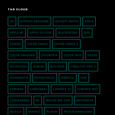
TAG CLOUD
3D
AFFINITY DESIGNER
AFFINITY PHOTO
APPLE
APPLE M1
APPLE SILICON
BLACKFRIDAY
BUG
CANON
COLOR FINALE
COLOR FINALE 2
COLOR GRADING
COLORTRIX
COLOR TRIX
DAZ3D
DAZSTUDIO
DOMINI
EOS250D
FINAL CUT PRO X
FOTOGRAFIA
FOTORITOCCO
GRAFICA
HDR
LUMINAR
LUMINARAI
LUMINAR AI
LUMINAR NEO
LUMINARNEO
M1
MACOS BIG SUR
MOTIONVFX
MUSICA
OFFERTE
PLUGIN
PROGRAMMAZIONE