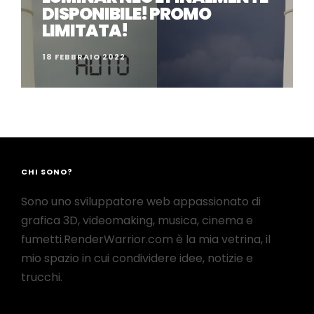
DISPONIBILE! PROMO
LIMITATA!
18 FEBBRAIO 2022
CHI SONO?
Sono uno sviluppatore web appassionato di
grafica 3D, videomaking, musica, cinema e
fumetti.RenderWarrior.com è la mia vetrina, il
mio spazio in cui condividere idee, notizie e
trucchi.