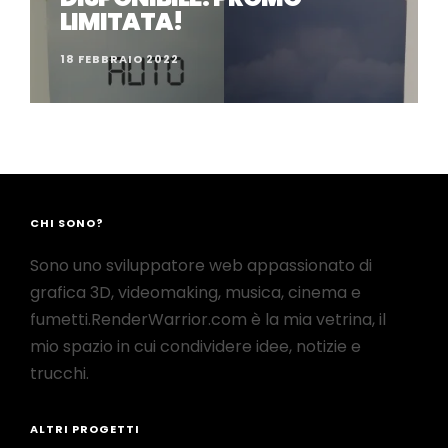
LIMITATA!
18 FEBBRAIO 2022
CHI SONO?
Sono uno sviluppatore web appassionato di
grafica 3D, videomaking, musica, cinema e
fumetti.RenderWarrior.com è la mia vetrina, il
mio spazio in cui condividere idee, notizie e
trucchi.
ALTRI PROGETTI