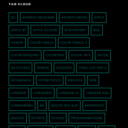
TAG CLOUD
3D
AFFINITY DESIGNER
AFFINITY PHOTO
APPLE
APPLE M1
APPLE SILICON
BLACKFRIDAY
BUG
CANON
COLOR FINALE
COLOR FINALE 2
COLOR GRADING
COLORTRIX
COLOR TRIX
DAZ3D
DAZSTUDIO
DOMINI
EOS250D
FINAL CUT PRO X
FOTOGRAFIA
FOTORITOCCO
GRAFICA
HDR
LUMINAR
LUMINARAI
LUMINAR AI
LUMINAR NEO
LUMINARNEO
M1
MACOS BIG SUR
MOTIONVFX
MUSICA
OFFERTE
PLUGIN
PROGRAMMAZIONE