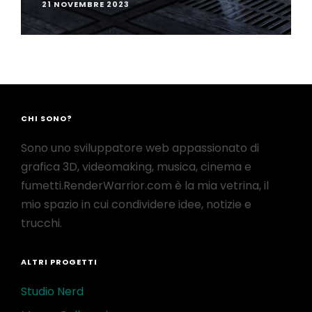
21 NOVEMBRE 2023
CHI SONO?
Sono uno sviluppatore web appassionato di
grafica 3D, videomaking, musica, cinema e
fumetti.RenderWarrior.com è la mia vetrina, il
mio spazio in cui condividere idee, notizie e
trucchi.
ALTRI PROGETTI
Studio Nerd