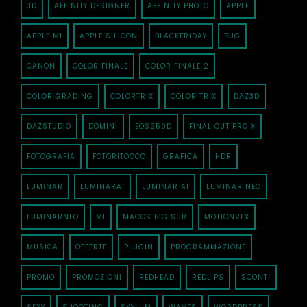
3D
AFFINITY DESIGNER
AFFINITY PHOTO
APPLE
APPLE M1
APPLE SILICON
BLACKFRIDAY
BUG
CANON
COLOR FINALE
COLOR FINALE 2
COLOR GRADING
COLORTRIX
COLOR TRIX
DAZ3D
DAZSTUDIO
DOMINI
EOS250D
FINAL CUT PRO X
FOTOGRAFIA
FOTORITOCCO
GRAFICA
HDR
LUMINAR
LUMINARAI
LUMINAR AI
LUMINAR NEO
LUMINARNEO
M1
MACOS BIG SUR
MOTIONVFX
MUSICA
OFFERTE
PLUGIN
PROGRAMMAZIONE
PROMO
PROMOZIONI
REDHEAD
REDLIPS
SCONTI