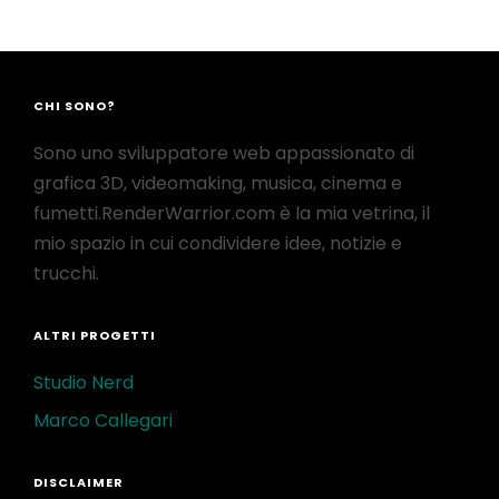
CHI SONO?
Sono uno sviluppatore web appassionato di
grafica 3D, videomaking, musica, cinema e
fumetti.RenderWarrior.com è la mia vetrina, il
mio spazio in cui condividere idee, notizie e
trucchi.
ALTRI PROGETTI
Studio Nerd
Marco Callegari
DISCLAIMER