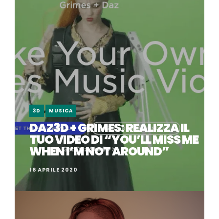
3D
MUSICA
DAZ3D + GRIMES: REALIZZA IL
TUO VIDEO DI “YOU’LL MISS ME
WHEN I’M NOT AROUND”
16 APRILE 2020