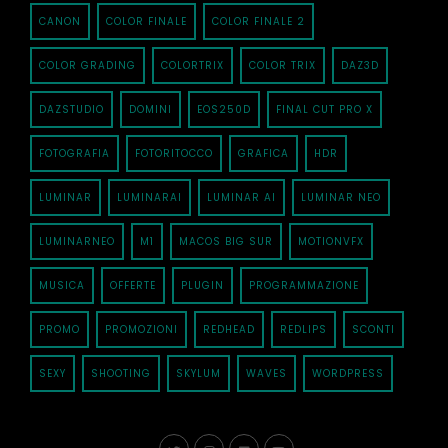
CANON
COLOR FINALE
COLOR FINALE 2
COLOR GRADING
COLORTRIX
COLOR TRIX
DAZ3D
DAZSTUDIO
DOMINI
EOS250D
FINAL CUT PRO X
FOTOGRAFIA
FOTORITOCCO
GRAFICA
HDR
LUMINAR
LUMINARAI
LUMINAR AI
LUMINAR NEO
LUMINARNEO
M1
MACOS BIG SUR
MOTIONVFX
MUSICA
OFFERTE
PLUGIN
PROGRAMMAZIONE
PROMO
PROMOZIONI
REDHEAD
REDLIPS
SCONTI
SEXY
SHOOTING
SKYLUM
WAVES
WORDPRESS