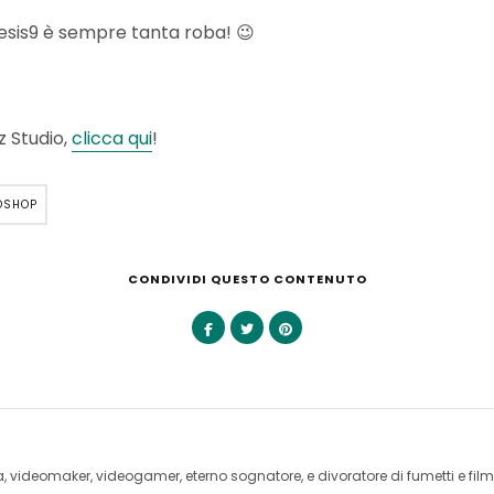
nesis9 è sempre tanta roba! 😉
z Studio,
clicca qui
!
OSHOP
CONDIVIDI QUESTO CONTENUTO
videomaker, videogamer, eterno sognatore, e divoratore di fumetti e film 