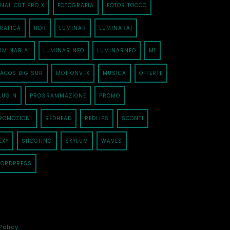
INAL CUT PRO X
FOTOGRAFIA
FOTORITOCCO
RAFICA
HDR
LUMINAR
LUMINARAI
UMINAR AI
LUMINAR NEO
LUMINARNEO
M1
ACOS BIG SUR
MOTIONVFX
MUSICA
OFFERTE
LUGIN
PROGRAMMAZIONE
PROMO
ROMOZIONI
REDHEAD
REDLIPS
SCONTI
EXY
SHOOTING
SKYLUM
WAVES
ORDPRESS
Policy