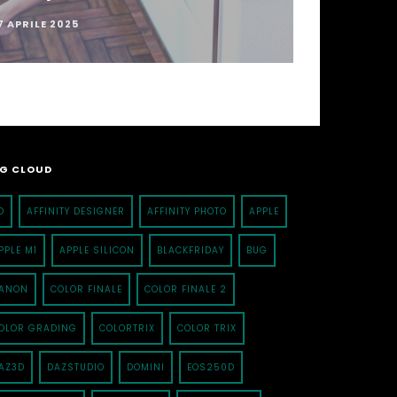
7 APRILE 2025
G CLOUD
D
AFFINITY DESIGNER
AFFINITY PHOTO
APPLE
PPLE M1
APPLE SILICON
BLACKFRIDAY
BUG
ANON
COLOR FINALE
COLOR FINALE 2
OLOR GRADING
COLORTRIX
COLOR TRIX
AZ3D
DAZSTUDIO
DOMINI
EOS250D