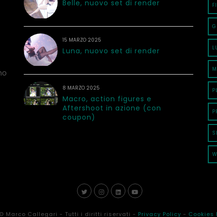
Belle, nuovo set di render
F
G
15 MARZO 2025
L
Luna, nuovo set di render
M
no
8 MARZO 2025
P
Macro, action figures e
Aftershoot in azione (con
P
coupon)
S
W
© Marco Callegari - Tutti i diritti riservati -
Privacy Policy
-
Cookies 