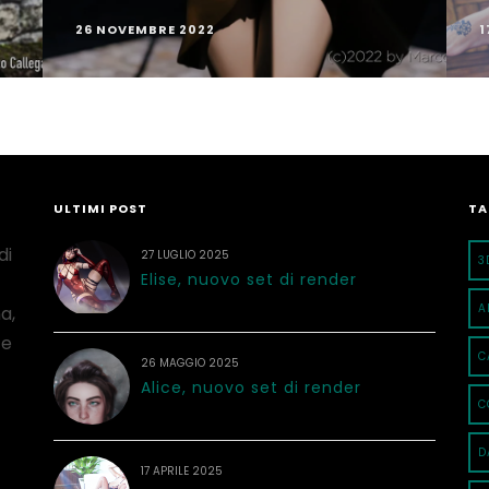
26 NOVEMBRE 2022
1
ULTIMI POST
TA
di
27 LUGLIO 2025
3
Elise, nuovo set di render
A
a,
 e
C
26 MAGGIO 2025
Alice, nuovo set di render
C
D
17 APRILE 2025