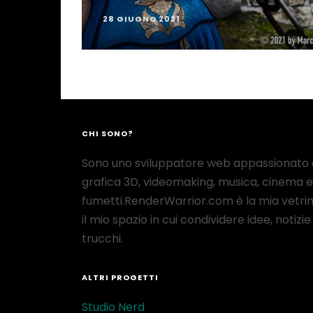
28 GIUGNO 2021
CHI SONO?
Sono uno sviluppatore web appassionato 
grafica 3D, videomaking, musica, cinema e
fumetti.RenderWarrior.com è la mia vetrin
il mio spazio in cui condividere idee, notizie
trucchi.
ALTRI PROGETTI
Studio Nerd