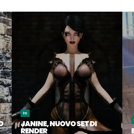
3D
O
JANINE, NUOVO SET DI
RENDER