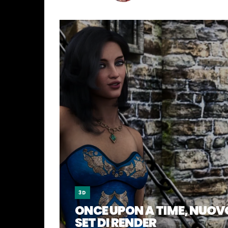
3D
ONCE UPON A TIME, NUOV
SET DI RENDER