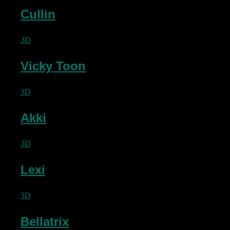
Cullin
3D
Vicky Toon
3D
Akki
3D
Lexi
3D
Bellatrix