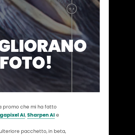
MIGLIORANO
 FOTO!
na promo che mi ha fatto
gapixel AI
,
Sharpen AI
e
ulteriore pacchetto, in beta,