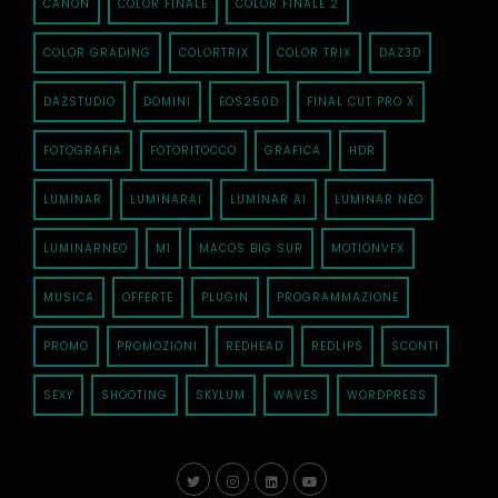
CANON
COLOR FINALE
COLOR FINALE 2
COLOR GRADING
COLORTRIX
COLOR TRIX
DAZ3D
DAZSTUDIO
DOMINI
EOS250D
FINAL CUT PRO X
FOTOGRAFIA
FOTORITOCCO
GRAFICA
HDR
LUMINAR
LUMINARAI
LUMINAR AI
LUMINAR NEO
LUMINARNEO
M1
MACOS BIG SUR
MOTIONVFX
MUSICA
OFFERTE
PLUGIN
PROGRAMMAZIONE
PROMO
PROMOZIONI
REDHEAD
REDLIPS
SCONTI
SEXY
SHOOTING
SKYLUM
WAVES
WORDPRESS