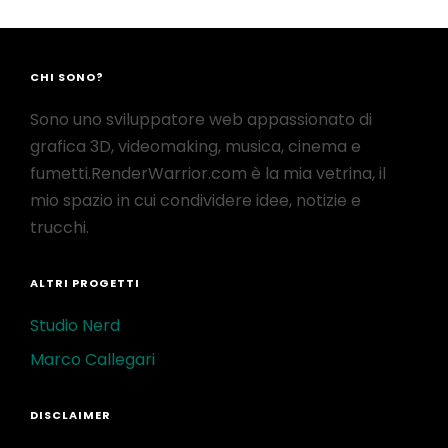
CHI SONO?
Sono uno sviluppatore web appassionato di
grafica 3D, videomaking, musica, cinema e
fumetti.RenderWarrior.com è la mia vetrina, il
mio spazio in cui condividere idee, notizie e
trucchi.
ALTRI PROGETTI
Studio Nerd
Marco Callegari
DISCLAIMER