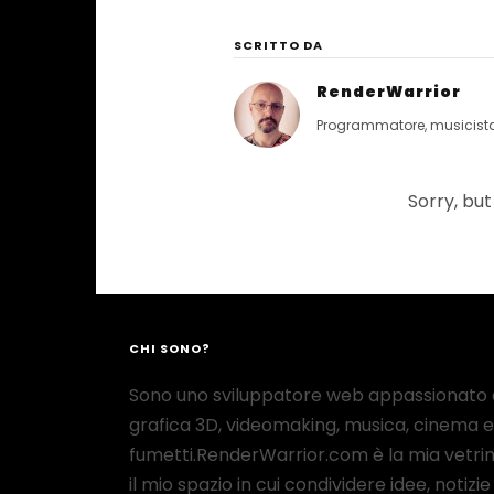
SCRITTO DA
RenderWarrior
Programmatore, musicista, 
Sorry, but
CHI SONO?
Sono uno sviluppatore web appassionato 
grafica 3D, videomaking, musica, cinema e
fumetti.RenderWarrior.com è la mia vetrin
il mio spazio in cui condividere idee, notizie