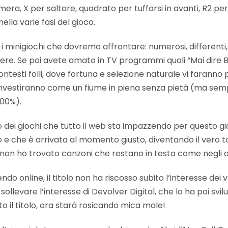
era, X per saltare, quadrato per tuffarsi in avanti, R2 p
nella varie fasi del gioco.
o i minigiochi che dovremo affrontare: numerosi, differenti,
cere. Se poi avete amato in TV programmi quali “Mai dire Ba
ontesti folli, dove fortuna e selezione naturale vi faranno p
vi investiranno come un fiume in piena senza pietà (ma se
100%).
io dei giochi che tutto il web sta impazzendo per questo g
no e che è arrivata al momento giusto, diventando il ver
on ho trovato canzoni che restano in testa come negli a
do online, il titolo non ha riscosso subito l’interesse dei 
ollevare l’interesse di Devolver Digital, che lo ha poi svil
 il titolo, ora starà rosicando mica male!