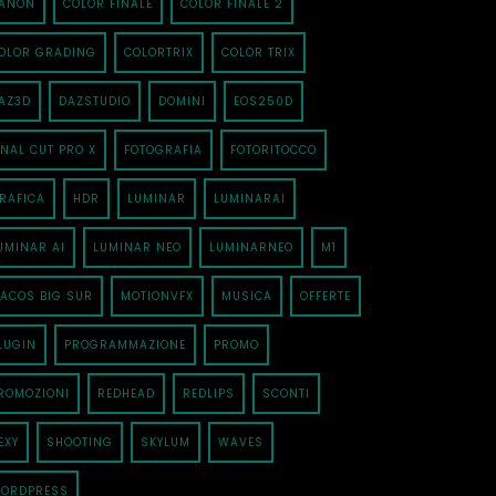
ANON
COLOR FINALE
COLOR FINALE 2
OLOR GRADING
COLORTRIX
COLOR TRIX
AZ3D
DAZSTUDIO
DOMINI
EOS250D
INAL CUT PRO X
FOTOGRAFIA
FOTORITOCCO
RAFICA
HDR
LUMINAR
LUMINARAI
UMINAR AI
LUMINAR NEO
LUMINARNEO
M1
ACOS BIG SUR
MOTIONVFX
MUSICA
OFFERTE
LUGIN
PROGRAMMAZIONE
PROMO
ROMOZIONI
REDHEAD
REDLIPS
SCONTI
EXY
SHOOTING
SKYLUM
WAVES
ORDPRESS