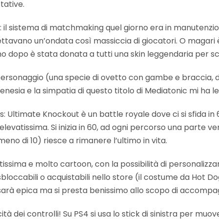
ative.
lici: il sistema di matchmaking quel giorno era in manutenzi
pettavano un’ondata così massiccia di giocatori. O magari
no dopo è stata donata a tutti una skin leggendaria per scu
 personaggio (una specie di ovetto con gambe e braccia,
enesia e la simpatia di questo titolo di Mediatonic mi ha l
: Ultimate Knockout è un battle royale dove ci si sfida in 60
 elevatissima. Si inizia in 60, ad ogni percorso una parte v
 meno di 10) riesce a rimanere l’ultimo in vita.
issima e molto cartoon, con la possibilità di personalizzar
occabili o acquistabili nello store (il costume da Hot Do
 sarà epica ma si presta benissimo allo scopo di accompag
à dei controlli! Su PS4 si usa lo stick di sinistra per muove