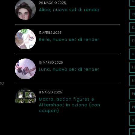
C
26 MAGGIO 2025
Alice, nuovo set di render
C
D
17 APRILE 2025
Belle, nuovo set di render
F
G
15 MARZO 2025
L
Luna, nuovo set di render
M
no
8 MARZO 2025
P
Macro, action figures e
Aftershoot in azione (con
P
coupon)
S
W