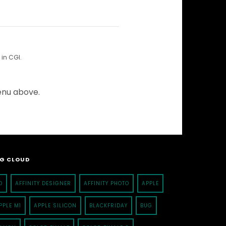
in CGI.
menu above.
G CLOUD
D
AFFINITY DESIGNER
AFFINITY PHOTO
APPLE
PPLE M1
APPLE SILICON
BLACKFRIDAY
BUG