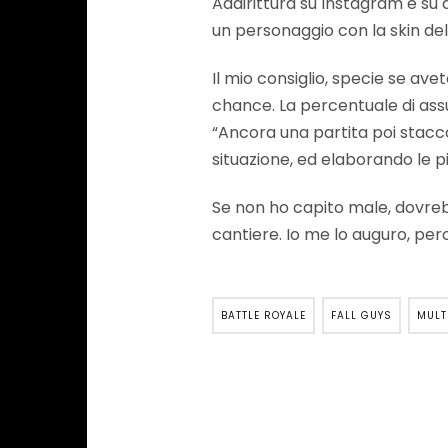
Addirittura su Instagram e su a
un personaggio con la skin del
Il mio consiglio, specie se av
chance. La percentuale di assu
“Ancora una partita poi stacco
situazione, ed elaborando le pi
Se non ho capito male, dovreb
cantiere. Io me lo auguro, perc
BATTLE ROYALE
FALL GUYS
MULT