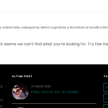
videomaker, videogamer, eterno sognatore, e divoratore di fumetti e film 
 it seems we can’t find what you’re looking for. Try the 
ULTIMI POST
TA
di
27 LUGLIO 2025
3
Elise, nuovo set di render
A
a,
 e