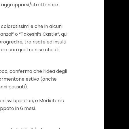
er aggrapparsi/strattonare.
 coloratissimi e che in alcuni
nzai” o “Takeshi’s Castle”, qui
rogredire, tra risate ed insulti
mpre con quel non so che di
ioco, conferma che l’idea degli
o tormentone estivo (anche
nni passati).
vari sviluppatori, e Mediatonic
uppato in 6 mesi.