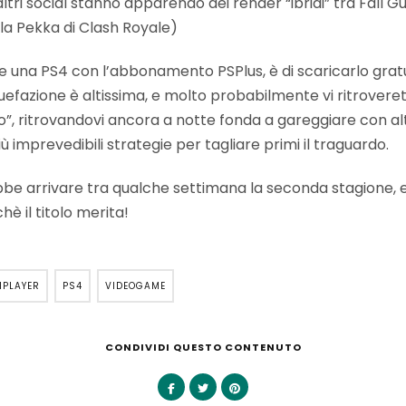
ltri social stanno apparendo dei render “ibridi” tra Fall Gu
la Pekka di Clash Royale)
ete una PS4 con l’abbonamento PSPlus, è di scaricarlo gra
efazione è altissima, e molto probabilmente vi ritroverete
”, ritrovandovi ancora a notte fonda a gareggiare con alt
ù imprevedibili strategie per tagliare primi il traguardo.
be arrivare tra qualche settimana la seconda stagione, e
hè il titolo merita!
IPLAYER
PS4
VIDEOGAME
CONDIVIDI QUESTO CONTENUTO