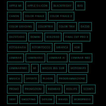
APPLE M1
APPLE SILICON
BLACKFRIDAY
BUG
CANON
COLOR FINALE
COLOR FINALE 2
COLOR GRADING
COLORTRIX
COLOR TRIX
DAZ3D
DAZSTUDIO
DOMINI
EOS250D
FINAL CUT PRO X
FOTOGRAFIA
FOTORITOCCO
GRAFICA
HDR
LUMINAR
LUMINARAI
LUMINAR AI
LUMINAR NEO
LUMINARNEO
M1
MACOS BIG SUR
MOTIONVFX
MUSICA
OFFERTE
PLUGIN
PROGRAMMAZIONE
PROMO
PROMOZIONI
REDHEAD
REDLIPS
SCONTI
SEXY
SHOOTING
SKYLUM
WAVES
WORDPRESS