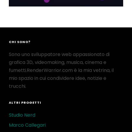
CHI SONO?
Sono uno sviluppatore web appassionato di
grafica 3D, videomaking, musica, cinema e
fumetti.RenderWarrior.com è la mia vetrina, il
mio spazio in cui condividere idee, notizie e
trucchi.
ALTRI PROGETTI
Studio Nerd
Marco Callegari