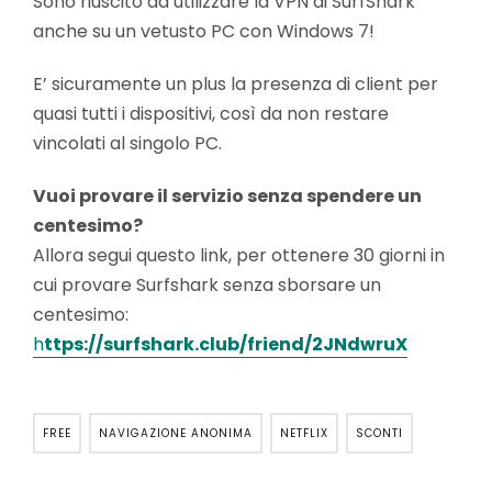
Sono riuscito ad utilizzare la VPN di SurfShark
anche su un vetusto PC con Windows 7!
E’ sicuramente un plus la presenza di client per
quasi tutti i dispositivi, così da non restare
vincolati al singolo PC.
Vuoi provare il servizio senza spendere un
centesimo?
Allora segui questo link, per ottenere 30 giorni in
cui provare Surfshark senza sborsare un
centesimo:
h
ttps://surfshark.club/friend/2JNdwruX
FREE
NAVIGAZIONE ANONIMA
NETFLIX
SCONTI