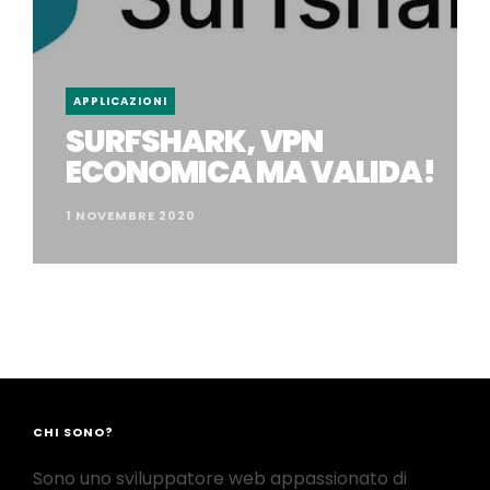
APPLICAZIONI
SURFSHARK, VPN
ECONOMICA MA VALIDA!
1 NOVEMBRE 2020
CHI SONO?
Sono uno sviluppatore web appassionato di