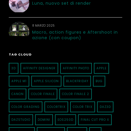
Luna, nuovo set di render
8 MARZO 2025
Macro, action figures e Aftershoot in
azione (con coupon)
TAG CLOUD
3D
AFFINITY DESIGNER
AFFINITY PHOTO
APPLE
APPLE M1
APPLE SILICON
BLACKFRIDAY
BUG
CANON
COLOR FINALE
COLOR FINALE 2
COLOR GRADING
COLORTRIX
COLOR TRIX
DAZ3D
DAZSTUDIO
DOMINI
EOS250D
FINAL CUT PRO X