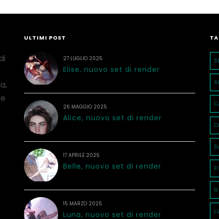
ULTIMI POST
TA
di
27 LUGLIO 2025
3
Elise, nuovo set di render
A
a,
 e
C
26 MAGGIO 2025
Alice, nuovo set di render
C
D
17 APRILE 2025
Belle, nuovo set di render
F
G
15 MARZO 2025
L
Luna, nuovo set di render