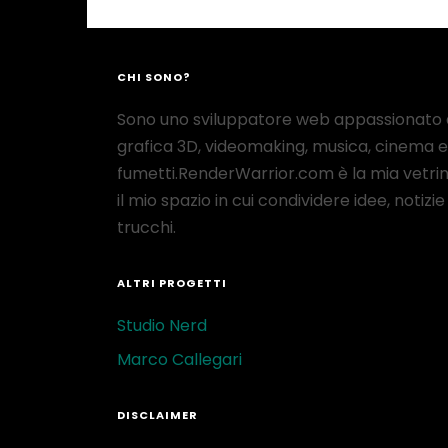
CHI SONO?
Sono uno sviluppatore web appassionato 
grafica 3D, videomaking, musica, cinema e
fumetti.RenderWarrior.com è la mia vetrin
il mio spazio in cui condividere idee, notizie
trucchi.
ALTRI PROGETTI
Studio Nerd
Marco Callegari
DISCLAIMER