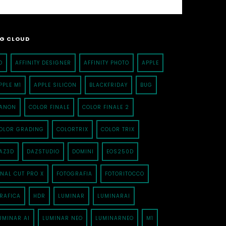
G CLOUD
D
AFFINITY DESIGNER
AFFINITY PHOTO
APPLE
PPLE M1
APPLE SILICON
BLACKFRIDAY
BUG
ANON
COLOR FINALE
COLOR FINALE 2
OLOR GRADING
COLORTRIX
COLOR TRIX
AZ3D
DAZSTUDIO
DOMINI
EOS250D
INAL CUT PRO X
FOTOGRAFIA
FOTORITOCCO
RAFICA
HDR
LUMINAR
LUMINARAI
UMINAR AI
LUMINAR NEO
LUMINARNEO
M1