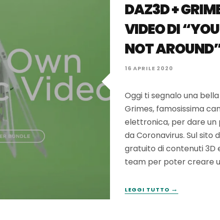
DAZ3D + GRIME
VIDEO DI “YOU
NOT AROUND
16 APRILE 2020
Oggi ti segnalo una bella
Grimes, famosissima can
elettronica, per dare un
da Coronavirus. Sul sito 
gratuito di contenuti 3D 
team per poter creare u
→
LEGGI TUTTO