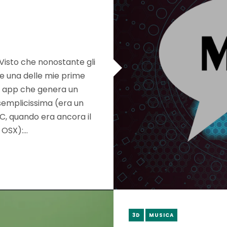
Visto che nonostante gli
re una delle mie prime
a app che genera un
semplicissima (era un
C, quando era ancora il
 OSX):…
3D
MUSICA