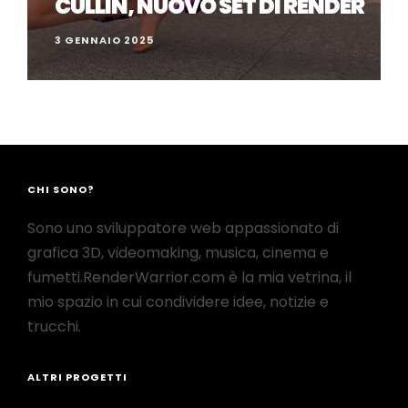
CULLIN, NUOVO SET DI RENDER
3 GENNAIO 2025
CHI SONO?
Sono uno sviluppatore web appassionato di
grafica 3D, videomaking, musica, cinema e
fumetti.RenderWarrior.com è la mia vetrina, il
mio spazio in cui condividere idee, notizie e
trucchi.
ALTRI PROGETTI