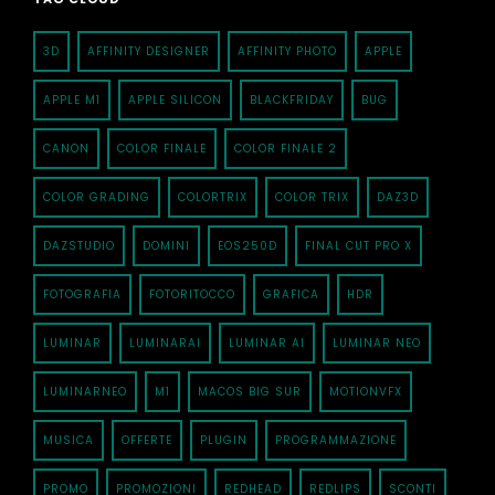
3D
AFFINITY DESIGNER
AFFINITY PHOTO
APPLE
APPLE M1
APPLE SILICON
BLACKFRIDAY
BUG
CANON
COLOR FINALE
COLOR FINALE 2
COLOR GRADING
COLORTRIX
COLOR TRIX
DAZ3D
DAZSTUDIO
DOMINI
EOS250D
FINAL CUT PRO X
FOTOGRAFIA
FOTORITOCCO
GRAFICA
HDR
LUMINAR
LUMINARAI
LUMINAR AI
LUMINAR NEO
LUMINARNEO
M1
MACOS BIG SUR
MOTIONVFX
MUSICA
OFFERTE
PLUGIN
PROGRAMMAZIONE
PROMO
PROMOZIONI
REDHEAD
REDLIPS
SCONTI