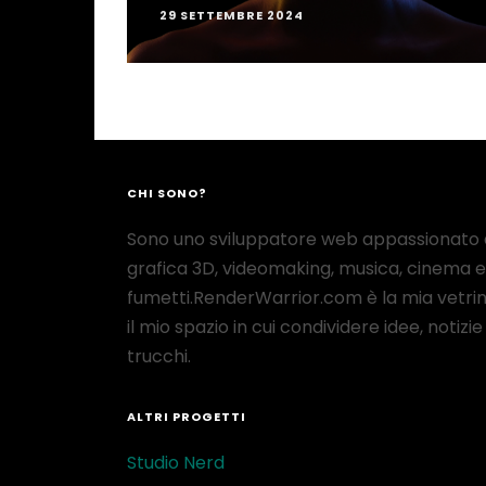
29 SETTEMBRE 2024
CHI SONO?
Sono uno sviluppatore web appassionato 
grafica 3D, videomaking, musica, cinema e
fumetti.RenderWarrior.com è la mia vetrin
il mio spazio in cui condividere idee, notizie
trucchi.
ALTRI PROGETTI
Studio Nerd