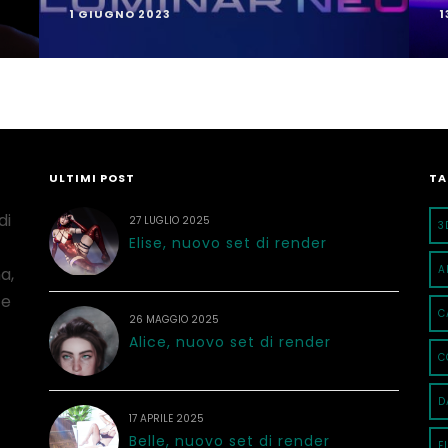
1 GIUGNO 2023
1
ULTIMI POST
TA
di
27 LUGLIO 2025
3
Elise, nuovo set di render
A
a,
 e
C
26 MAGGIO 2025
Alice, nuovo set di render
C
D
17 APRILE 2025
Belle, nuovo set di render
F