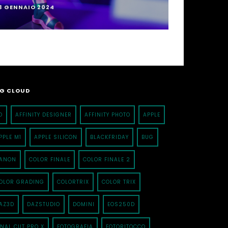
3 GENNAIO 2024
G CLOUD
D
AFFINITY DESIGNER
AFFINITY PHOTO
APPLE
PPLE M1
APPLE SILICON
BLACKFRIDAY
BUG
ANON
COLOR FINALE
COLOR FINALE 2
OLOR GRADING
COLORTRIX
COLOR TRIX
AZ3D
DAZSTUDIO
DOMINI
EOS250D
INAL CUT PRO X
FOTOGRAFIA
FOTORITOCCO