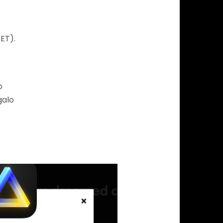
CET).
o
galo