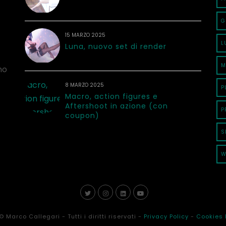
G
15 MARZO 2025
L
Luna, nuovo set di render
M
no
8 MARZO 2025
P
Macro, action figures e
Aftershoot in azione (con
P
coupon)
S
W
© Marco Callegari - Tutti i diritti riservati -
Privacy Policy
-
Cookies 