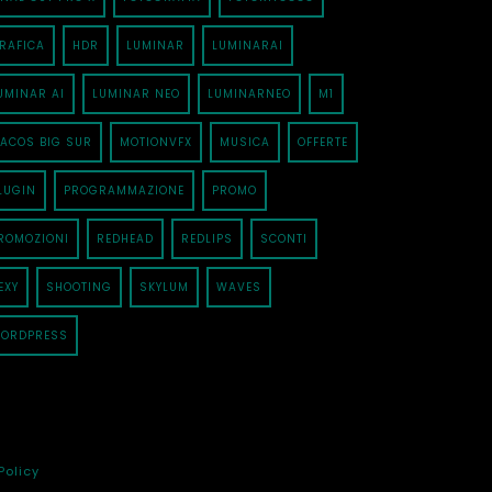
RAFICA
HDR
LUMINAR
LUMINARAI
UMINAR AI
LUMINAR NEO
LUMINARNEO
M1
ACOS BIG SUR
MOTIONVFX
MUSICA
OFFERTE
LUGIN
PROGRAMMAZIONE
PROMO
ROMOZIONI
REDHEAD
REDLIPS
SCONTI
EXY
SHOOTING
SKYLUM
WAVES
ORDPRESS
Policy