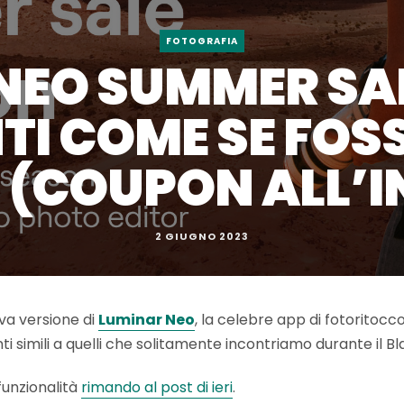
FOTOGRAFIA
NEO SUMMER SA
I COME SE FOSS
 (COUPON ALL’
2 GIUGNO 2023
ova versione di
Luminar Neo
, la celebre app di fotoritocco
ti simili a quelli che solitamente incontriamo durante il Bl
funzionalità
rimando al post di ieri
.