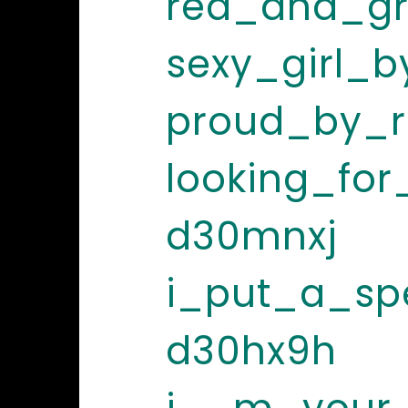
red_and_gr
sexy_girl_b
proud_by_r
looking_fo
d30mnxj
i_put_a_sp
d30hx9h