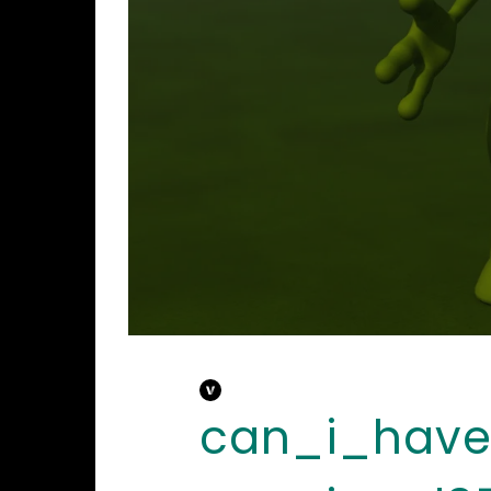
can_i_hav