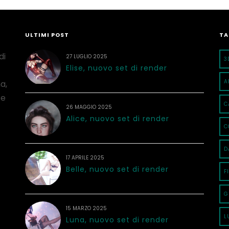
ULTIMI POST
TA
di
27 LUGLIO 2025
3
Elise, nuovo set di render
A
a,
 e
C
26 MAGGIO 2025
Alice, nuovo set di render
C
D
17 APRILE 2025
Belle, nuovo set di render
F
G
15 MARZO 2025
L
Luna, nuovo set di render