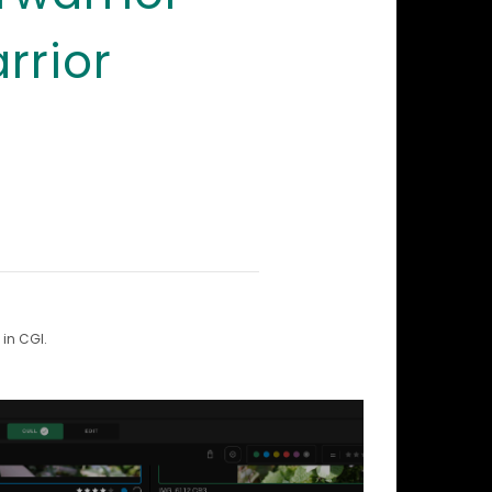
rior
in CGI.