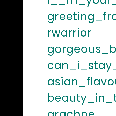
i__m_your_
greeting_f
rwarrior
gorgeous_b
can_i_stay
asian_flavo
beauty_in_
arachne___