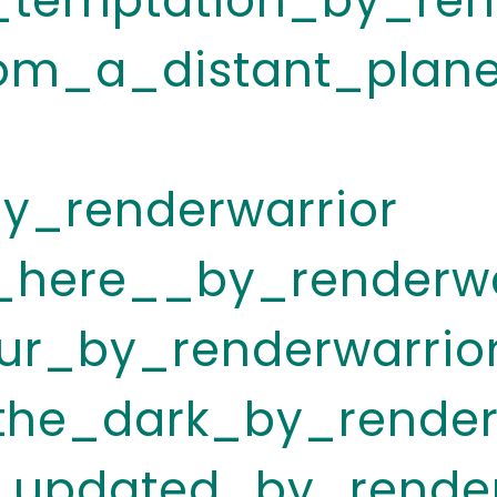
temptation_by_rend
rom_a_distant_plan
y_renderwarrior
_here__by_renderwa
ur_by_renderwarrio
the_dark_by_render
updated_by_render