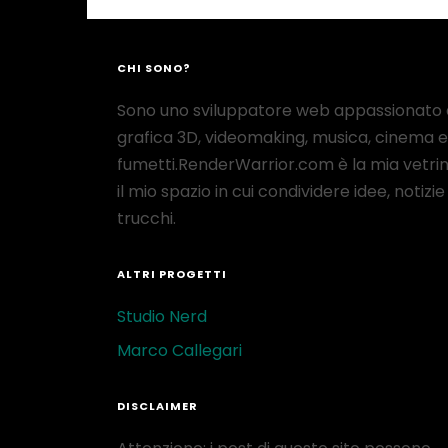
CHI SONO?
Sono uno sviluppatore web appassionato 
grafica 3D, videomaking, musica, cinema e
fumetti.RenderWarrior.com è la mia vetrin
il mio spazio in cui condividere idee, notizie
trucchi.
ALTRI PROGETTI
Studio Nerd
Marco Callegari
DISCLAIMER