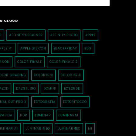
G CLOUD
D
AFFINITY DESIGNER
AFFINITY PHOTO
APPLE
PPLE M1
APPLE SILICON
BLACKFRIDAY
BUG
ANON
COLOR FINALE
COLOR FINALE 2
OLOR GRADING
COLORTRIX
COLOR TRIX
AZ3D
DAZSTUDIO
DOMINI
EOS250D
INAL CUT PRO X
FOTOGRAFIA
FOTORITOCCO
RAFICA
HDR
LUMINAR
LUMINARAI
UMINAR AI
LUMINAR NEO
LUMINARNEO
M1