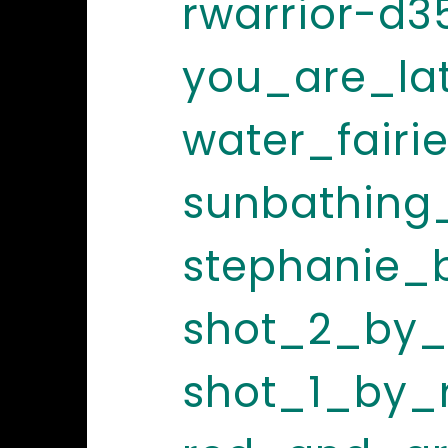
rwarrior-d3
you_are_la
water_fairi
sunbathing
stephanie_
shot_2_by_
shot_1_by_