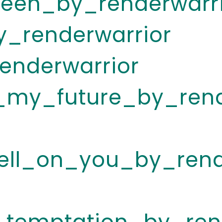
een_by_renderwarri
y_renderwarrior
enderwarrior
r_my_future_by_rend
ell_on_you_by_rend