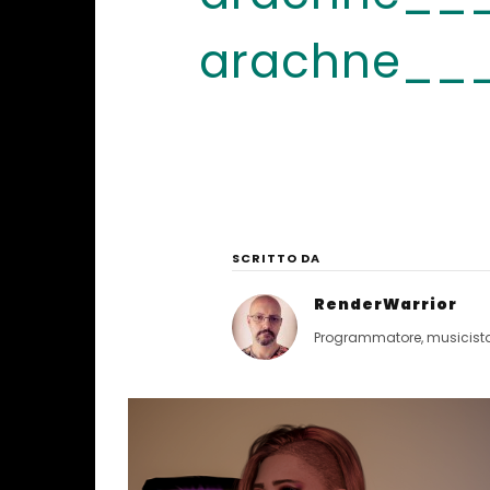
arachne___
SCRITTO DA
RenderWarrior
Programmatore, musicista, 