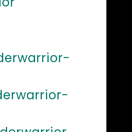
or
erwarrior-
erwarrior-