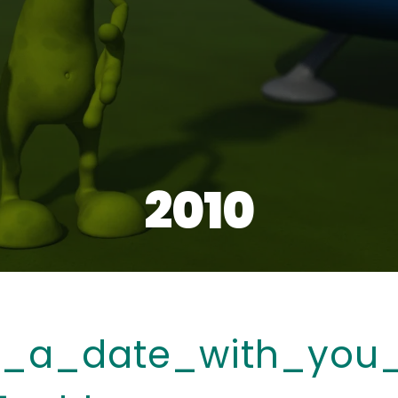
2010
e_a_date_with_you