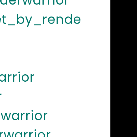
erwarrior
et_by_rende
rrior
r
warrior
warrior