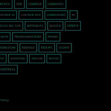
RAFICA
HDR
LUMINAR
LUMINARAI
UMINAR AI
LUMINAR NEO
LUMINARNEO
M1
ACOS BIG SUR
MOTIONVFX
MUSICA
OFFERTE
LUGIN
PROGRAMMAZIONE
PROMO
ROMOZIONI
REDHEAD
REDLIPS
SCONTI
EXY
SHOOTING
SKYLUM
WAVES
ORDPRESS
Policy