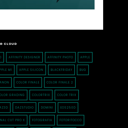
G CLOUD
D
AFFINITY DESIGNER
AFFINITY PHOTO
APPLE
PPLE M1
APPLE SILICON
BLACKFRIDAY
BUG
ANON
COLOR FINALE
COLOR FINALE 2
OLOR GRADING
COLORTRIX
COLOR TRIX
AZ3D
DAZSTUDIO
DOMINI
EOS250D
INAL CUT PRO X
FOTOGRAFIA
FOTORITOCCO