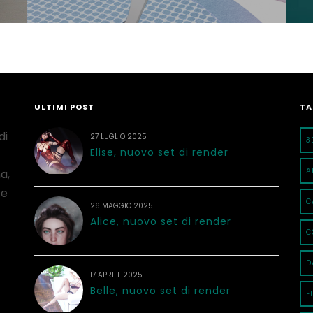
ULTIMI POST
TA
di
27 LUGLIO 2025
3
Elise, nuovo set di render
A
a,
 e
C
26 MAGGIO 2025
Alice, nuovo set di render
C
D
17 APRILE 2025
Belle, nuovo set di render
F