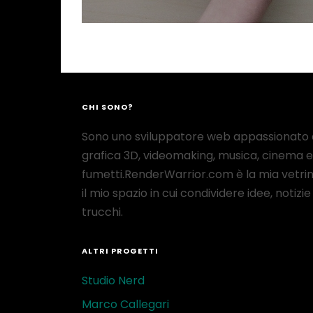
CHI SONO?
Sono uno sviluppatore web appassionato 
grafica 3D, videomaking, musica, cinema e
fumetti.RenderWarrior.com è la mia vetrin
il mio spazio in cui condividere idee, notizie
trucchi.
ALTRI PROGETTI
Studio Nerd
Marco Callegari