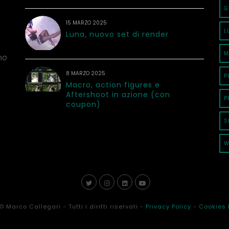
G
15 MARZO 2025
L
Luna, nuovo set di render
M
no
8 MARZO 2025
P
Macro, action figures e
Aftershoot in azione (con
P
coupon)
S
W
© Marco Callegari - Tutti i diritti riservati -
Privacy Policy
-
Cookies 