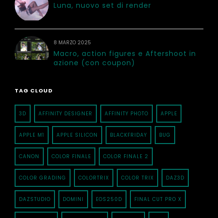
Luna, nuovo set di render
8 MARZO 2025
Macro, action figures e Aftershoot in
azione (con coupon)
TAG CLOUD
3D
AFFINITY DESIGNER
AFFINITY PHOTO
APPLE
APPLE M1
APPLE SILICON
BLACKFRIDAY
BUG
CANON
COLOR FINALE
COLOR FINALE 2
COLOR GRADING
COLORTRIX
COLOR TRIX
DAZ3D
DAZSTUDIO
DOMINI
EOS250D
FINAL CUT PRO X