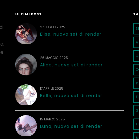
ULTIMI POST
TA
di
27 LUGLIO 2025
3
Elise, nuovo set di render
A
a,
 e
C
26 MAGGIO 2025
Alice, nuovo set di render
C
D
17 APRILE 2025
Belle, nuovo set di render
F
G
15 MARZO 2025
L
Luna, nuovo set di render
M