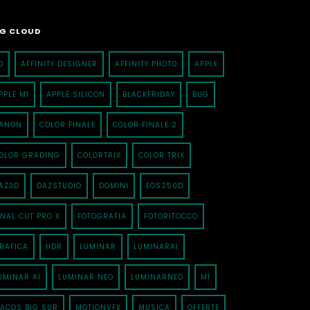
G CLOUD
D
AFFINITY DESIGNER
AFFINITY PHOTO
APPLE
PPLE M1
APPLE SILICON
BLACKFRIDAY
BUG
ANON
COLOR FINALE
COLOR FINALE 2
OLOR GRADING
COLORTRIX
COLOR TRIX
AZ3D
DAZSTUDIO
DOMINI
EOS250D
INAL CUT PRO X
FOTOGRAFIA
FOTORITOCCO
RAFICA
HDR
LUMINAR
LUMINARAI
UMINAR AI
LUMINAR NEO
LUMINARNEO
M1
ACOS BIG SUR
MOTIONVFX
MUSICA
OFFERTE