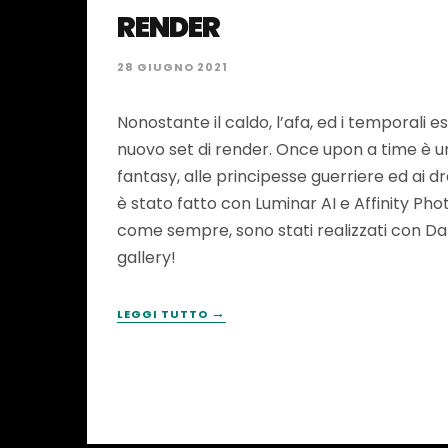
RENDER
28 GIUGNO 2021
Nonostante il caldo, l’afa, ed i temporali e
nuovo set di render. Once upon a time è u
fantasy, alle principesse guerriere ed ai dr
è stato fatto con Luminar AI e Affinity Pho
come sempre, sono stati realizzati con Daz 
gallery!
→
LEGGI TUTTO