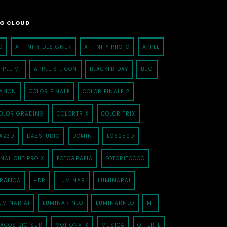
G CLOUD
D
AFFINITY DESIGNER
AFFINITY PHOTO
APPLE
PPLE M1
APPLE SILICON
BLACKFRIDAY
BUG
ANON
COLOR FINALE
COLOR FINALE 2
OLOR GRADING
COLORTRIX
COLOR TRIX
AZ3D
DAZSTUDIO
DOMINI
EOS250D
INAL CUT PRO X
FOTOGRAFIA
FOTORITOCCO
RAFICA
HDR
LUMINAR
LUMINARAI
UMINAR AI
LUMINAR NEO
LUMINARNEO
M1
ACOS BIG SUR
MOTIONVFX
MUSICA
OFFERTE