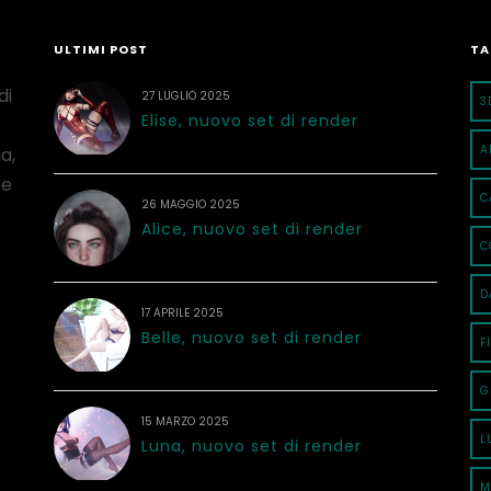
ULTIMI POST
TA
di
27 LUGLIO 2025
3
Elise, nuovo set di render
A
a,
 e
C
26 MAGGIO 2025
Alice, nuovo set di render
C
D
17 APRILE 2025
Belle, nuovo set di render
F
G
15 MARZO 2025
L
Luna, nuovo set di render
M