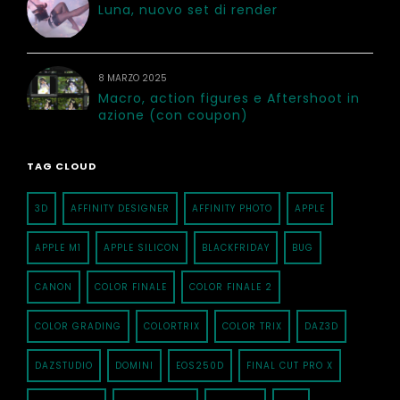
Luna, nuovo set di render
8 MARZO 2025
Macro, action figures e Aftershoot in
azione (con coupon)
TAG CLOUD
3D
AFFINITY DESIGNER
AFFINITY PHOTO
APPLE
APPLE M1
APPLE SILICON
BLACKFRIDAY
BUG
CANON
COLOR FINALE
COLOR FINALE 2
COLOR GRADING
COLORTRIX
COLOR TRIX
DAZ3D
DAZSTUDIO
DOMINI
EOS250D
FINAL CUT PRO X