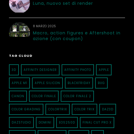
Luna, nuovo set di render
8 MARZO 2025
Macro, action figures e Aftershoot in
azione (con coupon)
TAG CLOUD
3D
AFFINITY DESIGNER
AFFINITY PHOTO
APPLE
APPLE M1
APPLE SILICON
BLACKFRIDAY
BUG
CANON
COLOR FINALE
COLOR FINALE 2
COLOR GRADING
COLORTRIX
COLOR TRIX
DAZ3D
DAZSTUDIO
DOMINI
EOS250D
FINAL CUT PRO X