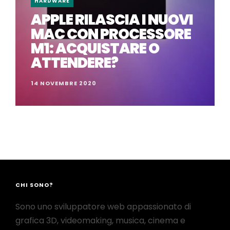
HARDWARE
APPLE RILASCIA I NUOVI
MAC CON PROCESSORE
M1: ACQUISTARE O
ATTENDERE?
14 NOVEMBRE 2020
CHI SONO?
Sono uno sviluppatore web appassionato di
grafica 3D, videomaking, musica, cinema e