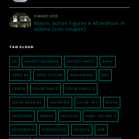
8 MARZO 2025
Macro, action figures e Aftershoot in
azione (con coupon)
TAG CLOUD
3D
AFFINITY DESIGNER
AFFINITY PHOTO
APPLE
APPLE M1
APPLE SILICON
BLACKFRIDAY
BUG
CANON
COLOR FINALE
COLOR FINALE 2
COLOR GRADING
COLORTRIX
COLOR TRIX
DAZ3D
DAZSTUDIO
DOMINI
EOS250D
FINAL CUT PRO X
FOTOGRAFIA
FOTORITOCCO
GRAFICA
HDR