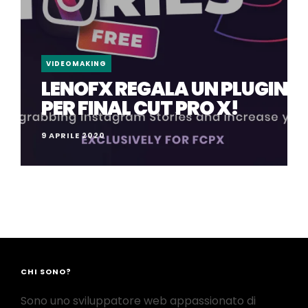
VIDEOMAKING
LENOFX REGALA UN PLUGIN
PER FINAL CUT PRO X!
9 APRILE 2020
CHI SONO?
Sono uno sviluppatore web appassionato di