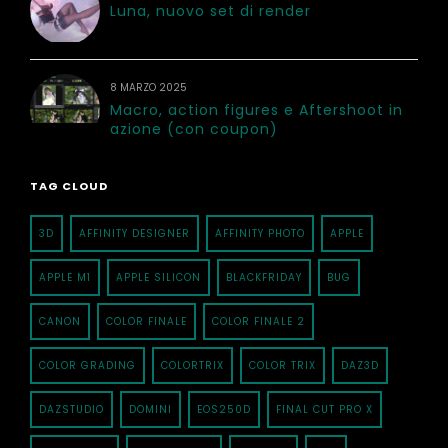
Luna, nuovo set di render
8 MARZO 2025
Macro, action figures e Aftershoot in
azione (con coupon)
TAG CLOUD
3D
AFFINITY DESIGNER
AFFINITY PHOTO
APPLE
APPLE M1
APPLE SILICON
BLACKFRIDAY
BUG
CANON
COLOR FINALE
COLOR FINALE 2
COLOR GRADING
COLORTRIX
COLOR TRIX
DAZ3D
DAZSTUDIO
DOMINI
EOS250D
FINAL CUT PRO X