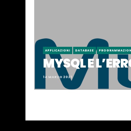
APPLICAZIONI
DATABASE
PROGRAMMAZIO
MYSQL E L’ERR
14 MARZO 2021