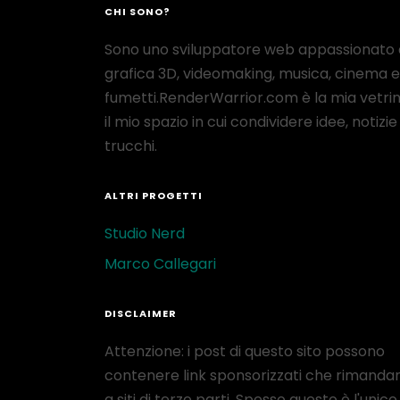
CHI SONO?
Sono uno sviluppatore web appassionato 
grafica 3D, videomaking, musica, cinema e
fumetti.RenderWarrior.com è la mia vetrin
il mio spazio in cui condividere idee, notizie
trucchi.
ALTRI PROGETTI
Studio Nerd
Marco Callegari
DISCLAIMER
Attenzione: i post di questo sito possono
contenere link sponsorizzati che rimanda
a siti di terze parti. Spesso questo è l'unico