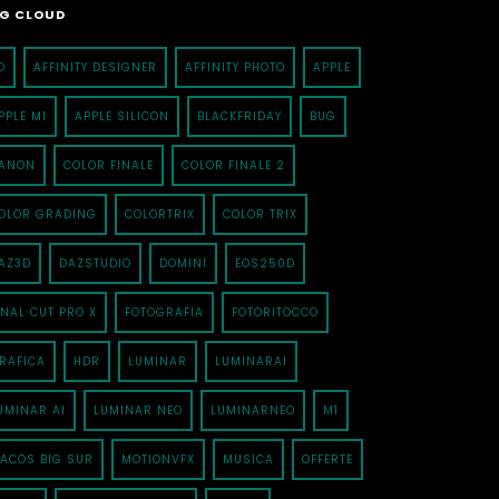
G CLOUD
D
AFFINITY DESIGNER
AFFINITY PHOTO
APPLE
PPLE M1
APPLE SILICON
BLACKFRIDAY
BUG
ANON
COLOR FINALE
COLOR FINALE 2
OLOR GRADING
COLORTRIX
COLOR TRIX
AZ3D
DAZSTUDIO
DOMINI
EOS250D
INAL CUT PRO X
FOTOGRAFIA
FOTORITOCCO
RAFICA
HDR
LUMINAR
LUMINARAI
UMINAR AI
LUMINAR NEO
LUMINARNEO
M1
ACOS BIG SUR
MOTIONVFX
MUSICA
OFFERTE