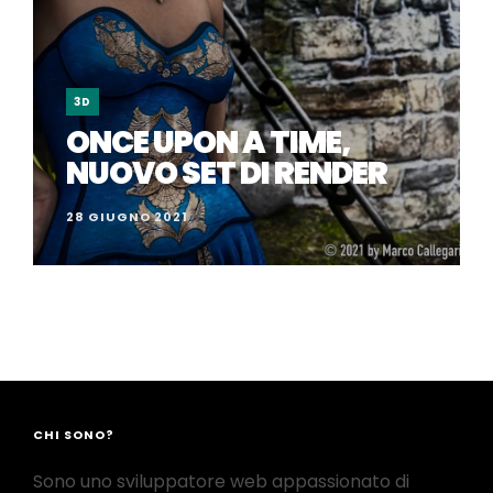
3D
ONCE UPON A TIME,
NUOVO SET DI RENDER
28 GIUGNO 2021
CHI SONO?
Sono uno sviluppatore web appassionato di