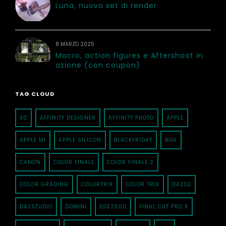
Luna, nuovo set di render
8 MARZO 2025
Macro, action figures e Aftershoot in
azione (con coupon)
TAG CLOUD
3D
AFFINITY DESIGNER
AFFINITY PHOTO
APPLE
APPLE M1
APPLE SILICON
BLACKFRIDAY
BUG
CANON
COLOR FINALE
COLOR FINALE 2
COLOR GRADING
COLORTRIX
COLOR TRIX
DAZ3D
DAZSTUDIO
DOMINI
EOS250D
FINAL CUT PRO X