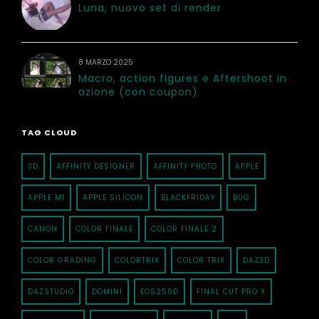
Luna, nuovo set di render
8 MARZO 2025
Macro, action figures e Aftershoot in
azione (con coupon)
TAG CLOUD
3D
AFFINITY DESIGNER
AFFINITY PHOTO
APPLE
APPLE M1
APPLE SILICON
BLACKFRIDAY
BUG
CANON
COLOR FINALE
COLOR FINALE 2
COLOR GRADING
COLORTRIX
COLOR TRIX
DAZ3D
DAZSTUDIO
DOMINI
EOS250D
FINAL CUT PRO X