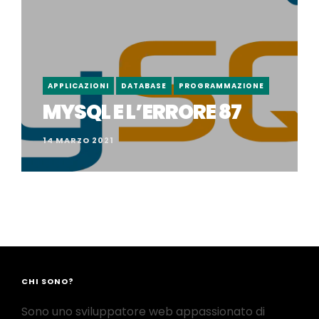
APPLICAZIONI
DATABASE
PROGRAMMAZIONE
MYSQL E L’ERRORE 87
14 MARZO 2021
CHI SONO?
Sono uno sviluppatore web appassionato di