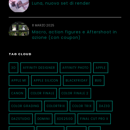
Luna, nuovo set di render
8 MARZO 2025
Macro, action figures e Aftershoot in
azione (con coupon)
TAG CLOUD
3D
AFFINITY DESIGNER
AFFINITY PHOTO
APPLE
APPLE M1
APPLE SILICON
BLACKFRIDAY
BUG
CANON
COLOR FINALE
COLOR FINALE 2
COLOR GRADING
COLORTRIX
COLOR TRIX
DAZ3D
DAZSTUDIO
DOMINI
EOS250D
FINAL CUT PRO X