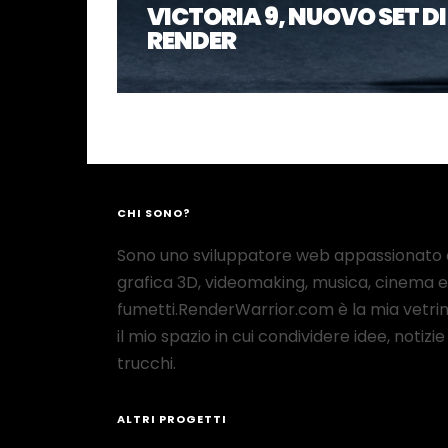
VICTORIA 9, NUOVO SET DI
RENDER
CHI SONO?
Sono uno sviluppatore web appassionato 
grafica 3D, videomaking, musica, cinema e
fumetti.RenderWarrior.com è la mia vetrin
il mio spazio in cui condividere idee, notizie
trucchi.
ALTRI PROGETTI