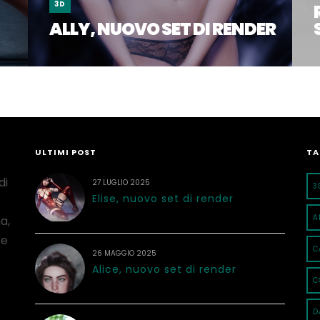
3D
ALLY, NUOVO SET DI RENDER
ULTIMI POST
TA
di
27 LUGLIO 2025
3
Elise, nuovo set di render
A
a,
 e
C
26 MAGGIO 2025
Alice, nuovo set di render
C
D