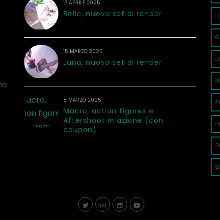
17 APRILE 2025
Belle, nuovo set di render
F
G
15 MARZO 2025
L
Luna, nuovo set di render
M
no
8 MARZO 2025
P
Macro, action figures e
Aftershoot in azione (con
P
coupon)
S
W