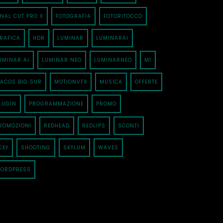
INAL CUT PRO X
FOTOGRAFIA
FOTORITOCCO
RAFICA
HDR
LUMINAR
LUMINARAI
UMINAR AI
LUMINAR NEO
LUMINARNEO
M1
ACOS BIG SUR
MOTIONVFX
MUSICA
OFFERTE
LUGIN
PROGRAMMAZIONE
PROMO
ROMOZIONI
REDHEAD
REDLIPS
SCONTI
EXY
SHOOTING
SKYLUM
WAVES
ORDPRESS