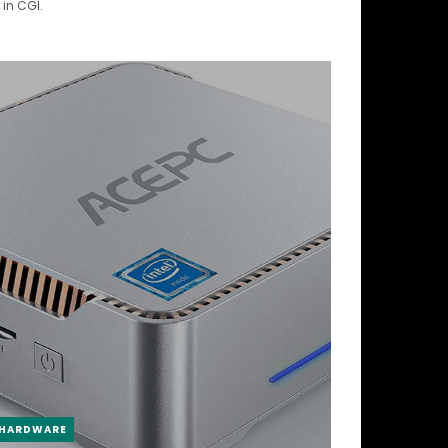
in CGI.
HARDWARE