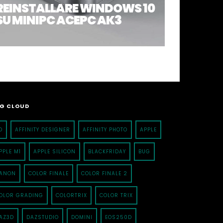
REINSTALLARE WINDOWS 10
SU MINIPC ACEPC AK3
G CLOUD
D
AFFINITY DESIGNER
AFFINITY PHOTO
APPLE
PPLE M1
APPLE SILICON
BLACKFRIDAY
BUG
ANON
COLOR FINALE
COLOR FINALE 2
OLOR GRADING
COLORTRIX
COLOR TRIX
AZ3D
DAZSTUDIO
DOMINI
EOS250D