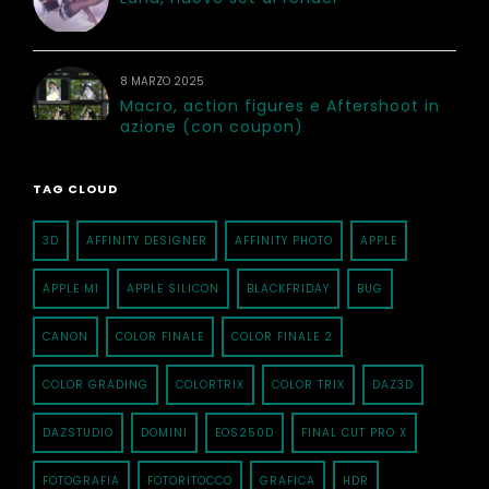
8 MARZO 2025
Macro, action figures e Aftershoot in
azione (con coupon)
TAG CLOUD
3D
AFFINITY DESIGNER
AFFINITY PHOTO
APPLE
APPLE M1
APPLE SILICON
BLACKFRIDAY
BUG
CANON
COLOR FINALE
COLOR FINALE 2
COLOR GRADING
COLORTRIX
COLOR TRIX
DAZ3D
DAZSTUDIO
DOMINI
EOS250D
FINAL CUT PRO X
FOTOGRAFIA
FOTORITOCCO
GRAFICA
HDR