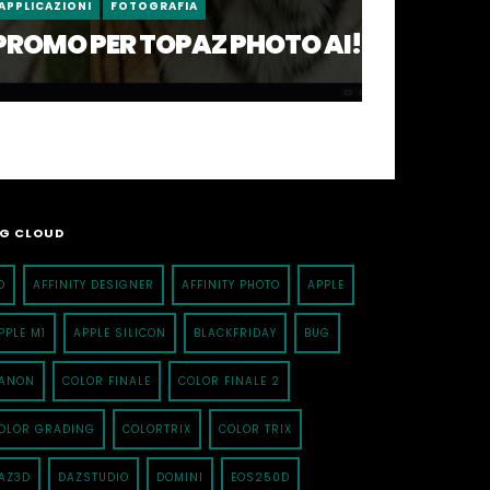
APPLICAZIONI
FOTOGRAFIA
PROMO PER TOPAZ PHOTO AI!
G CLOUD
D
AFFINITY DESIGNER
AFFINITY PHOTO
APPLE
PPLE M1
APPLE SILICON
BLACKFRIDAY
BUG
ANON
COLOR FINALE
COLOR FINALE 2
OLOR GRADING
COLORTRIX
COLOR TRIX
AZ3D
DAZSTUDIO
DOMINI
EOS250D