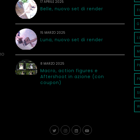
17 APRILE 2025
Belle, nuovo set di render
F
G
15 MARZO 2025
L
Luna, nuovo set di render
M
no
8 MARZO 2025
P
Macro, action figures e
Aftershoot in azione (con
P
coupon)
S
W