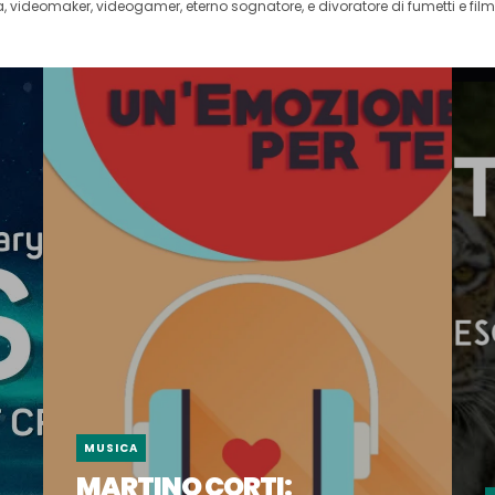
videomaker, videogamer, eterno sognatore, e divoratore di fumetti e film 
MUSICA
MARTINO CORTI: