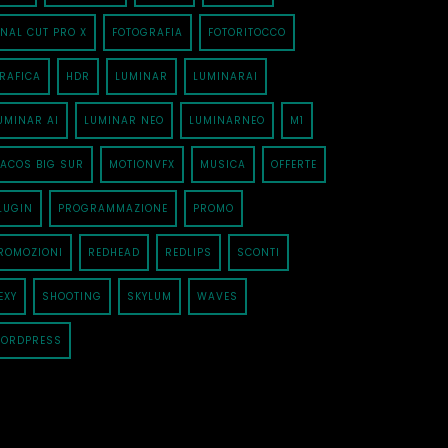
INAL CUT PRO X
FOTOGRAFIA
FOTORITOCCO
RAFICA
HDR
LUMINAR
LUMINARAI
UMINAR AI
LUMINAR NEO
LUMINARNEO
M1
ACOS BIG SUR
MOTIONVFX
MUSICA
OFFERTE
LUGIN
PROGRAMMAZIONE
PROMO
ROMOZIONI
REDHEAD
REDLIPS
SCONTI
EXY
SHOOTING
SKYLUM
WAVES
ORDPRESS