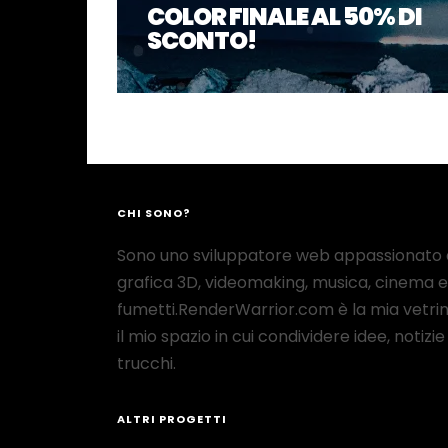
COLOR FINALE AL 50% DI
SCONTO!
CHI SONO?
Sono uno sviluppatore web appassionato 
grafica 3D, videomaking, musica, cinema e
fumetti.RenderWarrior.com è la mia vetrin
il mio spazio in cui condividere idee, notizie
trucchi.
ALTRI PROGETTI