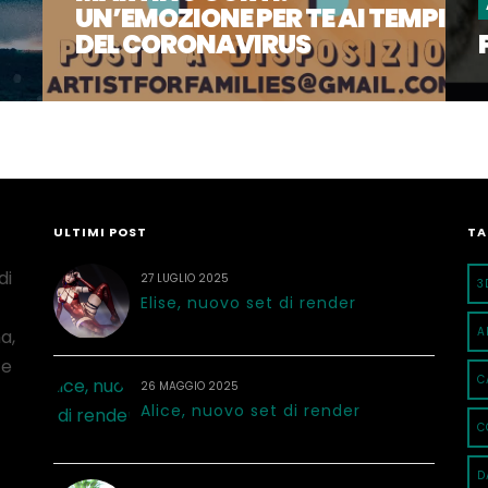
UN’EMOZIONE PER TE AI TEMPI
DEL CORONAVIRUS
ULTIMI POST
TA
di
27 LUGLIO 2025
3
Elise, nuovo set di render
A
a,
 e
C
26 MAGGIO 2025
Alice, nuovo set di render
C
D