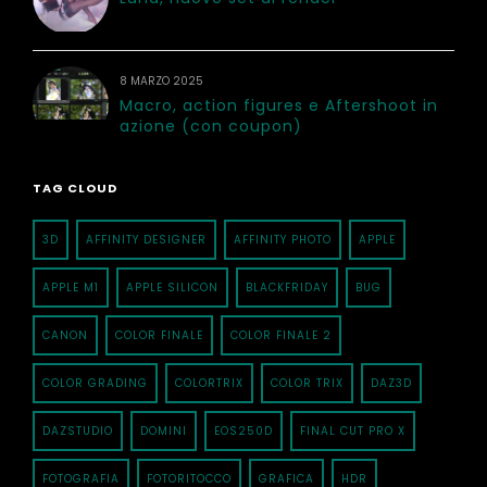
8 MARZO 2025
Macro, action figures e Aftershoot in
azione (con coupon)
TAG CLOUD
3D
AFFINITY DESIGNER
AFFINITY PHOTO
APPLE
APPLE M1
APPLE SILICON
BLACKFRIDAY
BUG
CANON
COLOR FINALE
COLOR FINALE 2
COLOR GRADING
COLORTRIX
COLOR TRIX
DAZ3D
DAZSTUDIO
DOMINI
EOS250D
FINAL CUT PRO X
FOTOGRAFIA
FOTORITOCCO
GRAFICA
HDR