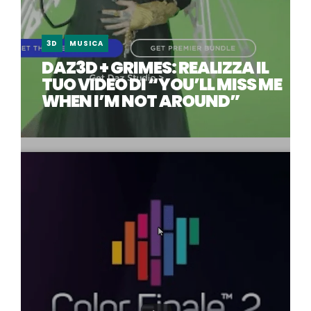
3D
MUSICA
DAZ3D + GRIMES: REALIZZA IL
TUO VIDEO DI “YOU’LL MISS ME
WHEN I’M NOT AROUND”