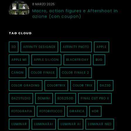
8 MARZO 2025
Macro, action figures e Aftershoot in
azione (con coupon)
TAG CLOUD
3D
AFFINITY DESIGNER
AFFINITY PHOTO
APPLE
APPLE M1
APPLE SILICON
BLACKFRIDAY
BUG
CANON
COLOR FINALE
COLOR FINALE 2
COLOR GRADING
COLORTRIX
COLOR TRIX
DAZ3D
DAZSTUDIO
DOMINI
EOS250D
FINAL CUT PRO X
FOTOGRAFIA
FOTORITOCCO
GRAFICA
HDR
LUMINAR
LUMINARAI
LUMINAR AI
LUMINAR NEO