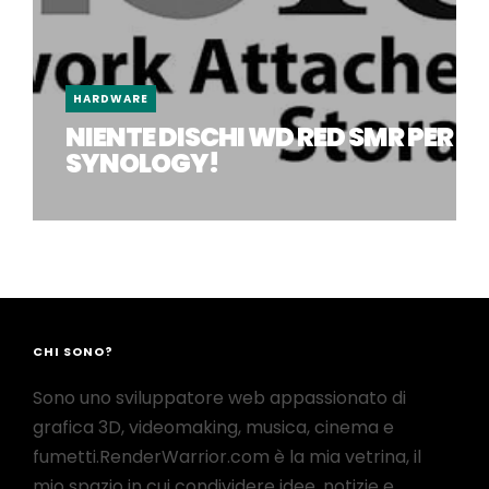
HARDWARE
NIENTE DISCHI WD RED SMR PER
SYNOLOGY!
CHI SONO?
Sono uno sviluppatore web appassionato di
grafica 3D, videomaking, musica, cinema e
fumetti.RenderWarrior.com è la mia vetrina, il
mio spazio in cui condividere idee, notizie e