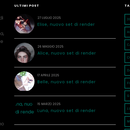
ULTIMI POST
TA
di
27 LUGLIO 2025
3
Elise, nuovo set di render
A
a,
 e
C
26 MAGGIO 2025
Alice, nuovo set di render
C
D
17 APRILE 2025
Belle, nuovo set di render
F
G
15 MARZO 2025
L
Luna, nuovo set di render
M
no