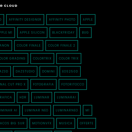
G CLOUD
D
AFFINITY DESIGNER
AFFINITY PHOTO
APPLE
PPLE M1
APPLE SILICON
BLACKFRIDAY
BUG
ANON
COLOR FINALE
COLOR FINALE 2
OLOR GRADING
COLORTRIX
COLOR TRIX
AZ3D
DAZSTUDIO
DOMINI
EOS250D
INAL CUT PRO X
FOTOGRAFIA
FOTORITOCCO
RAFICA
HDR
LUMINAR
LUMINARAI
UMINAR AI
LUMINAR NEO
LUMINARNEO
M1
ACOS BIG SUR
MOTIONVFX
MUSICA
OFFERTE