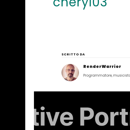
cheryl03
SCRITTO DA
RenderWarrior
Programmatore, musicista, 