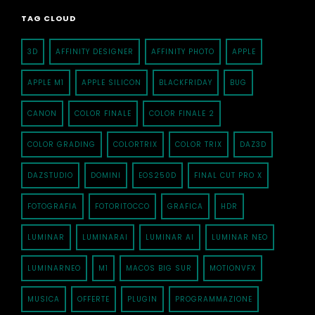
TAG CLOUD
3D
AFFINITY DESIGNER
AFFINITY PHOTO
APPLE
APPLE M1
APPLE SILICON
BLACKFRIDAY
BUG
CANON
COLOR FINALE
COLOR FINALE 2
COLOR GRADING
COLORTRIX
COLOR TRIX
DAZ3D
DAZSTUDIO
DOMINI
EOS250D
FINAL CUT PRO X
FOTOGRAFIA
FOTORITOCCO
GRAFICA
HDR
LUMINAR
LUMINARAI
LUMINAR AI
LUMINAR NEO
LUMINARNEO
M1
MACOS BIG SUR
MOTIONVFX
MUSICA
OFFERTE
PLUGIN
PROGRAMMAZIONE