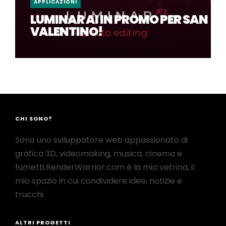
APPLICAZIONI
LUMINAR AI IN PROMO PER SAN
VALENTINO!
CHI SONO?
Sono uno sviluppatore web appassionato di
grafica 3D, videomaking, musica, cinema e
fumetti.RenderWarrior.com è la mia vetrina, il
mio spazio in cui condividere idee, notizie e
trucchi.
ALTRI PROGETTI